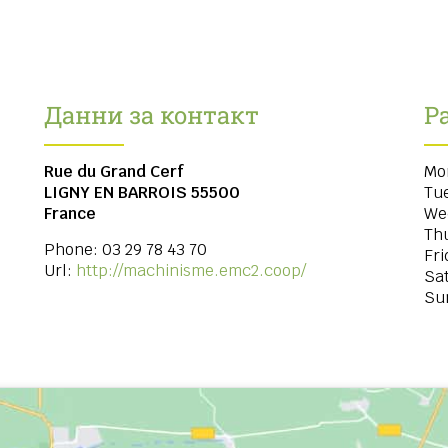
Данни за контакт
Р
Rue du Grand Cerf
Mo
LIGNY EN BARROIS
55500
Tu
France
We
Th
Phone:
03 29 78 43 70
Fri
Url:
http://machinisme.emc2.coop/
Sa
Su