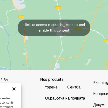
Click to accept marketing cookies and
enable this content
Nos produits
84 84
Farming
торене
Сеитба
oup.com
Концес
Обработка на почвата
 que les
Bretagne
e consentir
Докуме
ière,
mportement