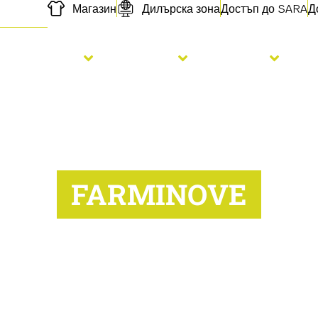
Магазин
Дилърска зона
Достъп до SARA
Д
Сеитба
торене
Услуги
Н
FARMINOVE