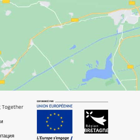
 Together
ии
нтация