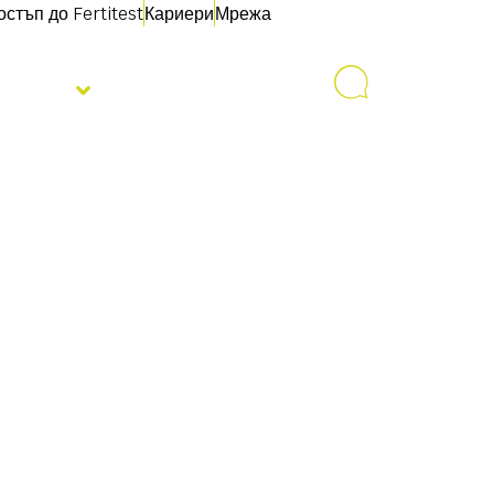
остъп до Fertitest
Кариери
Мрежа
овини
Свържете се с