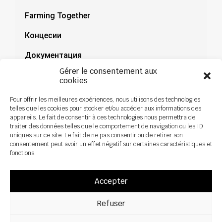
Farming Together
Концесии
Документация
Gérer le consentement aux
Новини
cookies
Pour offrir les meilleures expériences, nous utilisons des technologies
telles que les cookies pour stocker et/ou accéder aux informations des
appareils. Le fait de consentir à ces technologies nous permettra de
traiter des données telles que le comportement de navigation ou les ID
uniques sur ce site. Le fait de ne pas consentir ou de retirer son
consentement peut avoir un effet négatif sur certaines caractéristiques et
fonctions.
Accepter
Refuser
Всички права са запазени ©2026 Sky Agriculture – Design:
Zoan