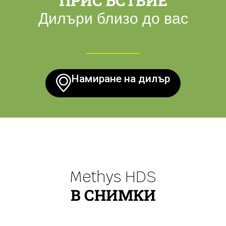
ПРИСЪСТВИЕ
Дилъри близо до вас
Намиране на дилър
Methys HDS
В СНИМКИ