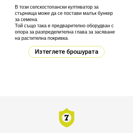
В този селскостопански култиватор за
стърнища може да се постави малък бункер
за семена.
Той също така е предварително оборудван с
опора за разпределителна глава за засяване
на растителна покривка.
Изтеглете брошурата