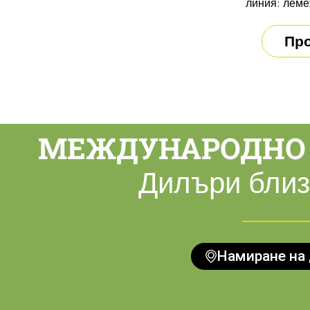
линия: леме
Про
МЕЖДУНАРОДНО
Дилъри близ
Намиране на