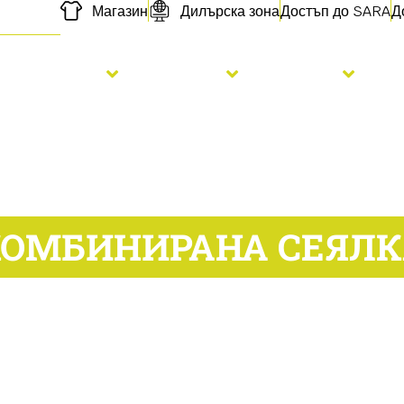
Магазин
Дилърска зона
Достъп до SARA
Д
Сеитба
торене
Услуги
Н
КОМБИНИРАНА СЕЯЛК