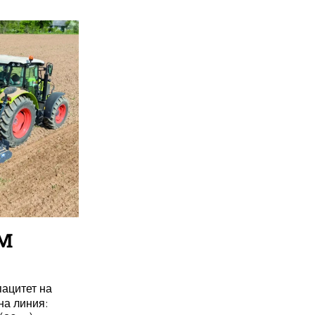
 M
пацитет на
на линия: