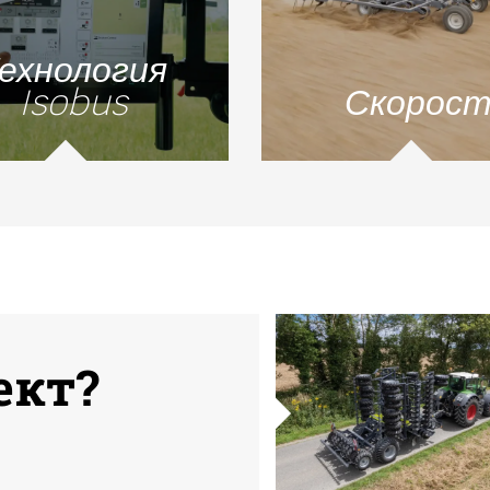
ехнология
Isobus
Скорос
ект?