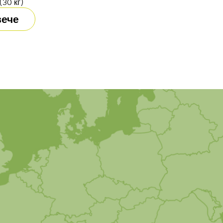
30 кг)
вече