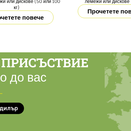
жи или дискове (50 или 100
лемежи или дискове (
кг)
Прочетете по
четете повече
 ПРИСЪСТВИЕ
о до вас
 дилър