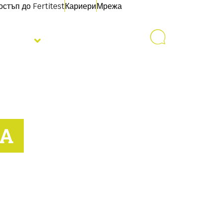
остъп до Fertitest
Кариери
Мрежа
овини
Свържете се с
А