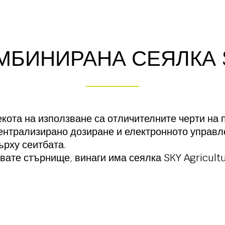
МБИНИРАНА СЕЯЛКА 
екота на използване са отличителните черти на
централизирано дозиране и електронното управле
ърху сеитбата.
ате стърнище, винаги има сеялка SKY Agricultu