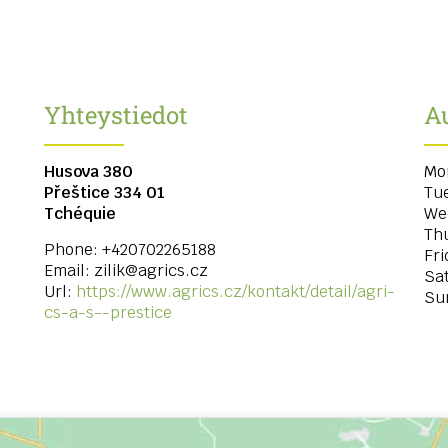
Yhteystiedot
Au
Husova 380
Mo
Přeštice
334 01
Tu
Tchéquie
We
Th
Phone:
+420702265188
Fri
Email:
zilik@agrics.cz
Sa
Url:
https://www.agrics.cz/kontakt/detail/agri-
Su
cs-a-s--prestice