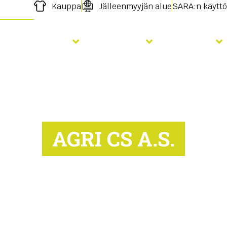
Kauppa
Jälleenmyyjän alue
SARA:n käyttö
Lannoitus
Palvelut
Uutiset
AGRI CS A.S.