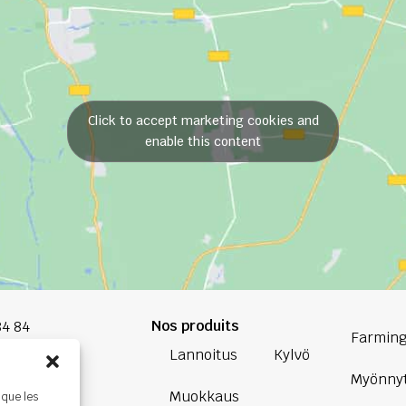
Click to accept marketing cookies and
enable this content
Nos produits
84 84
Farming
Lannoitus
Kylvö
oup.com
Myönnyt
Muokkaus
 que les
Bretagne