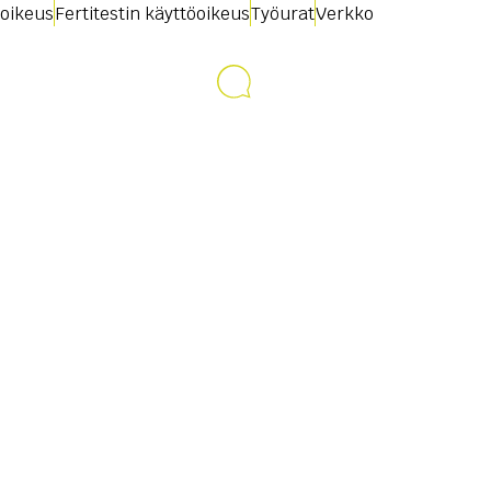
oikeus
Fertitestin käyttöoikeus
Työurat
Verkko
Ota yhteyttä