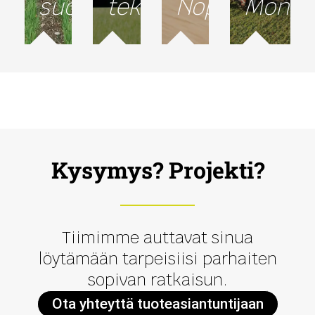
suojelu
tekniikka
Nopeus
Monip
Kysymys? Projekti?
Tiimimme auttavat sinua
löytämään tarpeisiisi parhaiten
sopivan ratkaisun.
Ota yhteyttä tuoteasiantuntijaan