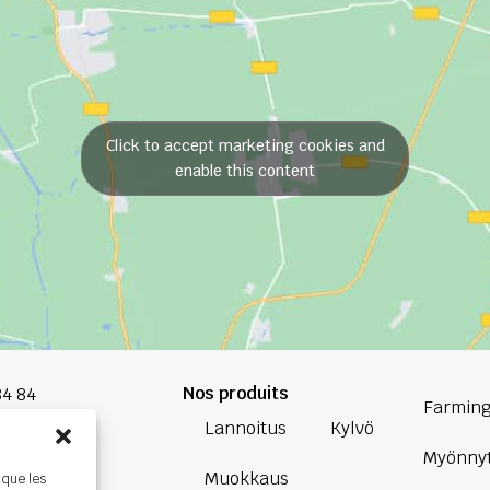
Click to accept marketing cookies and
enable this content
Nos produits
84 84
Farming
Lannoitus
Kylvö
oup.com
Myönnyt
Muokkaus
 que les
Bretagne