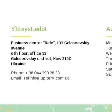
Yhteystiedot
Au
Business center "Rele", 132 Goloseevskiy
Mo
avenue
Tu
6th floor, office 13
We
Goloseevskiy district, Kiev
3150
Th
Ukraine
Fri
Sa
Phone:
+ 38 044 290 28 33
Su
Email:
Telinfo@jupiter9.com.ua