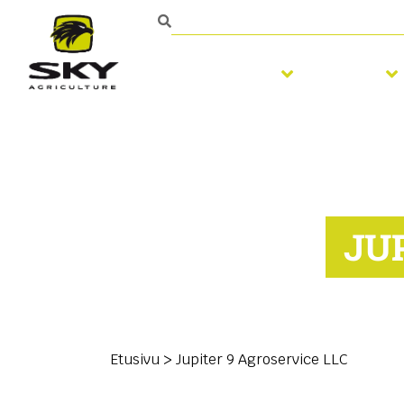
Muokkaus
Kylvö
JU
Etusivu
>
Jupiter 9 Agroservice LLC