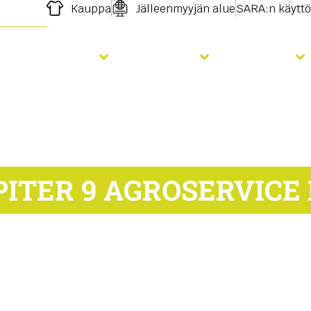
Kauppa
Jälleenmyyjän alue
SARA:n käyttö
Lannoitus
Palvelut
Uutiset
PITER 9 AGROSERVICE 