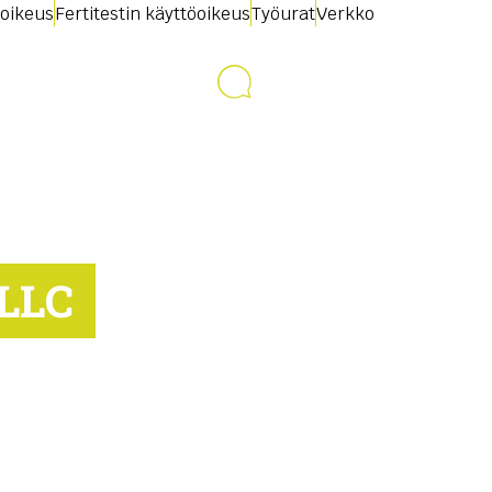
oikeus
Fertitestin käyttöoikeus
Työurat
Verkko
Ota yhteyttä
LLC