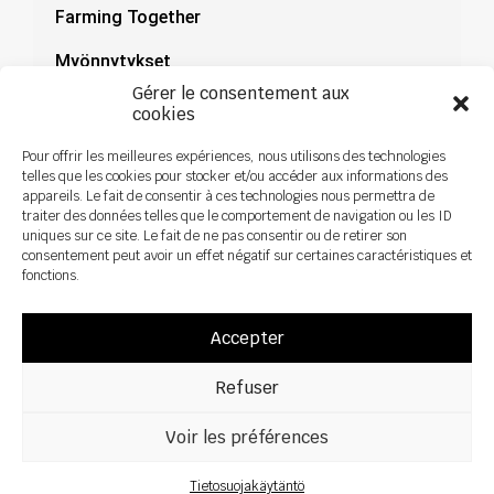
Farming Together
Myönnytykset
Gérer le consentement aux
Dokumentaatio
cookies
Uutiset
Pour offrir les meilleures expériences, nous utilisons des technologies
telles que les cookies pour stocker et/ou accéder aux informations des
appareils. Le fait de consentir à ces technologies nous permettra de
traiter des données telles que le comportement de navigation ou les ID
uniques sur ce site. Le fait de ne pas consentir ou de retirer son
consentement peut avoir un effet négatif sur certaines caractéristiques et
fonctions.
Accepter
Refuser
Voir les préférences
Kaikki oikeudet pidätetään ©2026 Sky Agriculture – Design:
Zoan
Oikeudellinen huomautus
Tietosuojakäytäntö
Tietosuojakäytäntö