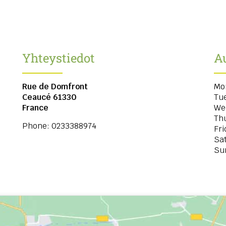
Yhteystiedot
Au
Rue de Domfront
Mo
Ceaucé
61330
Tu
France
We
Th
Phone:
0233388974
Fri
Sa
Su