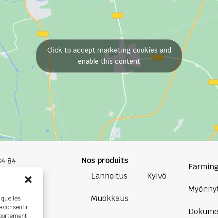
Click to accept marketing cookies and
enable this content
Nos produits
84 84
Farming
Lannoitus
Kylvö
oup.com
Myönnyt
Muokkaus
 que les
Bretagne
e consentir
Dokume
ière,
mportement