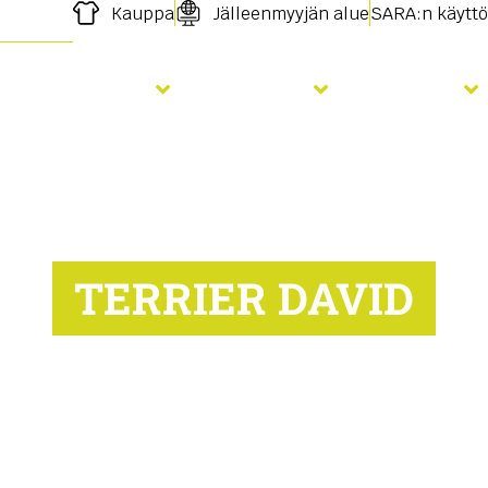
Kauppa
Jälleenmyyjän alue
SARA:n käyttö
Lannoitus
Palvelut
Uutiset
TERRIER DAVID