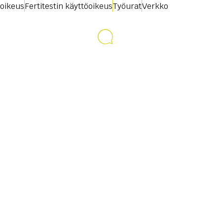
oikeus
Fertitestin käyttöoikeus
Työurat
Verkko
Ota yhteyttä