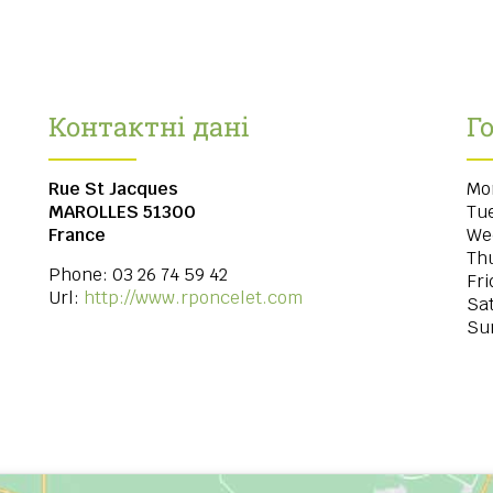
Контактні дані
Г
Rue St Jacques
Mo
MAROLLES
51300
Tu
France
We
Th
Phone:
03 26 74 59 42
Fri
Url:
http://www.rponcelet.com
Sa
Su