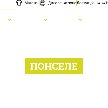
Магазин
Дилерська зона
Доступ до SARA
Н
сів
Добрива
Послуги
Про на
ПОНСЕЛЕ