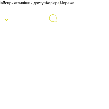
айсприятливіший доступ
Кар'єра
Мережа
с
Контакти