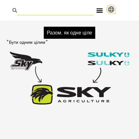
Разом, як одне ціле
*Бути одним цілим*