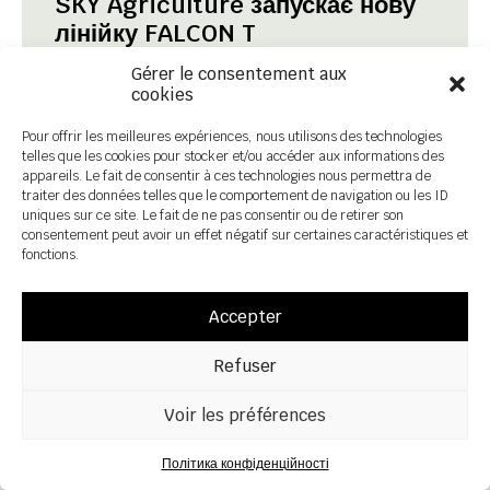
SKY Agriculture запускає нову
лінійку FALCON T
Gérer le consentement aux
cookies
З новою лінійкою причіпних розкидачів
добрив FALCON T, що складається з чотирьох
Pour offrir les meilleures expériences, nous utilisons des technologies
моделей - FALCON 100, 130, 160 і 240 - SKY
telles que les cookies pour stocker et/ou accéder aux informations des
Agriculture пропонує найширший асортимент
appareils. Le fait de consentir à ces technologies nous permettra de
на ринку.
traiter des données telles que le comportement de navigation ou les ID
uniques sur ce site. Le fait de ne pas consentir ou de retirer son
consentement peut avoir un effet négatif sur certaines caractéristiques et
fonctions.
Accepter
21 October 2025
Refuser
Voir les préférences
Політика конфіденційності