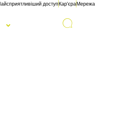
айсприятливіший доступ
Кар'єра
Мережа
с
Контакти