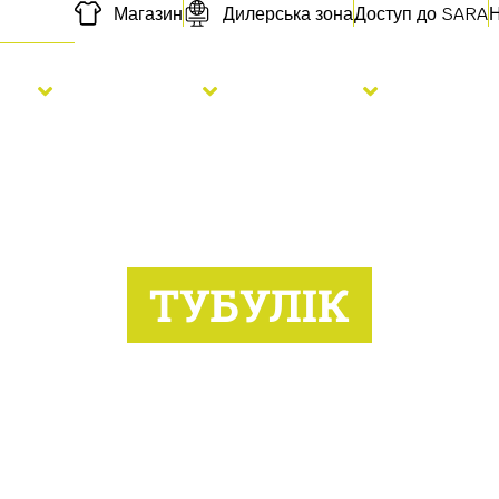
Магазин
Дилерська зона
Доступ до SARA
Н
сів
Добрива
Послуги
Про на
ТУБУЛІК