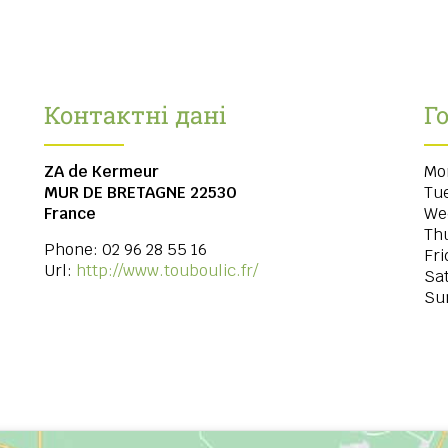
Контактні дані
Г
ZA de Kermeur
Mo
MUR DE BRETAGNE
22530
Tu
France
We
Th
Phone:
02 96 28 55 16
Fri
Url:
http://www.touboulic.fr/
Sa
Su