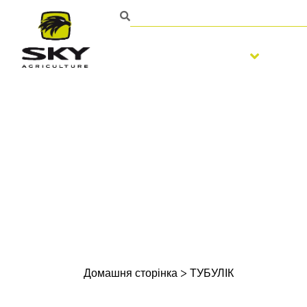
Обробка ґрунту
По
Домашня сторінка
>
ТУБУЛІК