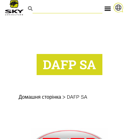
DAFP SA
Домашня сторінка
>
DAFP SA