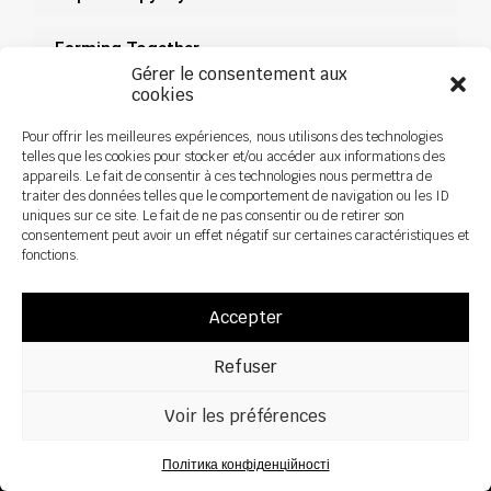
Farming Together
Gérer le consentement aux
Поступки
cookies
Документація
Pour offrir les meilleures expériences, nous utilisons des technologies
telles que les cookies pour stocker et/ou accéder aux informations des
appareils. Le fait de consentir à ces technologies nous permettra de
Новини
traiter des données telles que le comportement de navigation ou les ID
uniques sur ce site. Le fait de ne pas consentir ou de retirer son
consentement peut avoir un effet négatif sur certaines caractéristiques et
fonctions.
Accepter
Refuser
Voir les préférences
Політика конфіденційності
Всі права захищені ©2026 Sky Agriculture – Дизайн:
Zoan