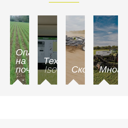
Опазване
на
Технология
почвите
Isobus
Скорост
Много