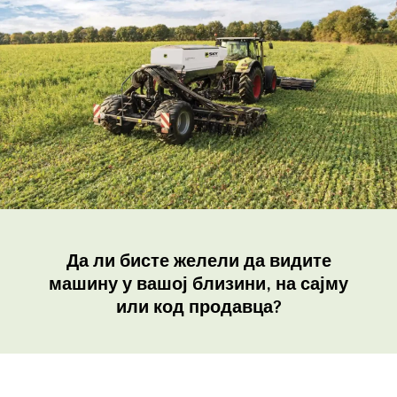
Да ли бисте желели да видите
машину у вашој близини, на сајму
или код продавца?