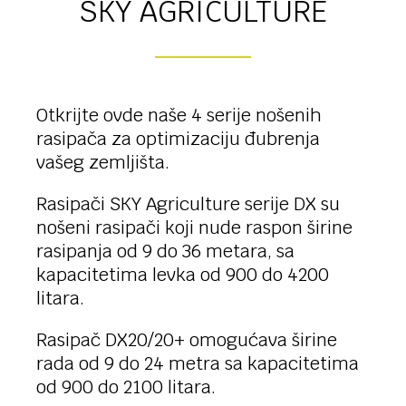
SKY AGRICULTURE
Otkrijte ovde naše 4 serije nošenih
rasipača za optimizaciju đubrenja
vašeg zemljišta.
Rasipači SKY Agriculture serije DX su
nošeni rasipači koji nude raspon širine
rasipanja od 9 do 36 metara, sa
kapacitetima levka od 900 do 4200
litara.
Rasipač DX20/20+ omogućava širine
rada od 9 do 24 metra sa kapacitetima
od 900 do 2100 litara.