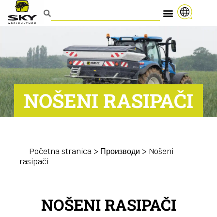
NOŠENI RASIPAČI
Početna stranica
>
Производи
>
Nošeni
rasipači
NOŠENI RASIPAČI