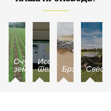
Очување
Исобус
земљишта
технологија
Брзина
Свест