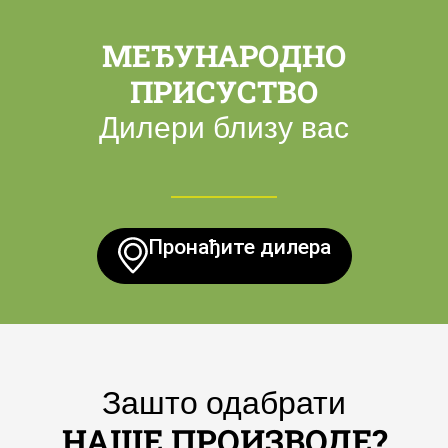
МЕЂУНАРОДНО
ПРИСУСТВО
Дилери близу вас
Пронађите дилера
Зашто одабрати
НАШЕ ПРОИЗВОДЕ?