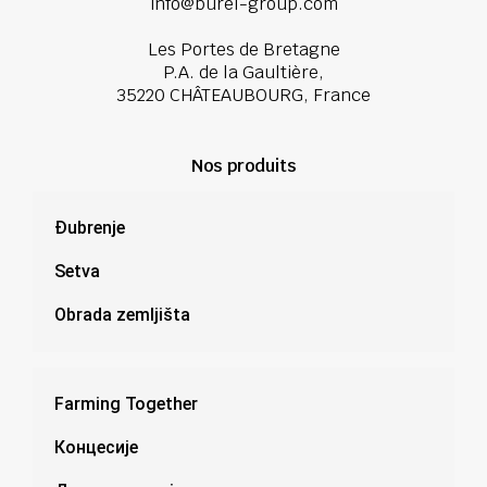
info@burel-group.com
Les Portes de Bretagne
P.A. de la Gaultière,
35220 CHÂTEAUBOURG, France
Nos produits
Đubrenje
Setva
Obrada zemljišta
Farming Together
Концесије