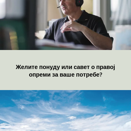
Желите понуду или савет о правој
опреми за ваше потребе?