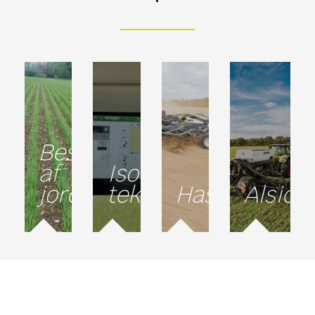
Beskyttelse
af
Isobus-
jord
teknologi
Hastighed
Alsidi