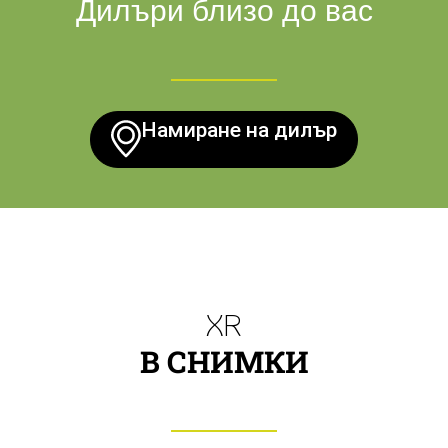
Дилъри близо до вас
Намиране на дилър
XR
В СНИМКИ