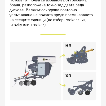
Потокът от почва се изравнява от гребенна
брана, разположена точно зад двата реда
дискове. Валякът осигурява повторно
уплътняване на почвата преди преминаването
на сеещите единици (по избор Packer 550,
Gravity или Tracker).