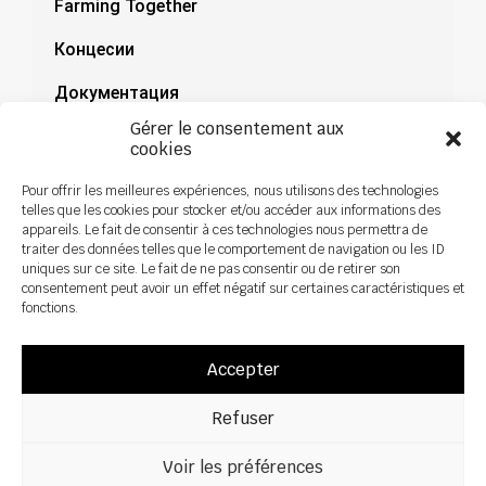
Farming Together
Концесии
Документация
Gérer le consentement aux
Новини
cookies
Pour offrir les meilleures expériences, nous utilisons des technologies
telles que les cookies pour stocker et/ou accéder aux informations des
appareils. Le fait de consentir à ces technologies nous permettra de
traiter des données telles que le comportement de navigation ou les ID
uniques sur ce site. Le fait de ne pas consentir ou de retirer son
consentement peut avoir un effet négatif sur certaines caractéristiques et
fonctions.
Accepter
Refuser
Всички права са запазени ©2026 Sky Agriculture – Design:
Zoan
Правно уведомление
Политика за поверителност
Voir les préférences