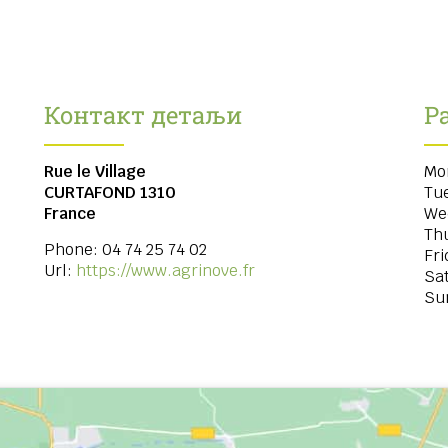
Контакт детаљи
Р
Rue le Village
Mo
CURTAFOND
1310
Tu
France
We
Th
Phone:
04 74 25 74 02
Fri
Url:
https://www.agrinove.fr
Sa
Su