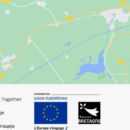
 Together
је
тација