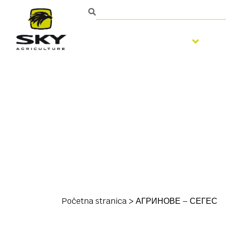
Obrada zemljišta
S
Početna stranica
>
АГРИНОВЕ – СЕГЕС