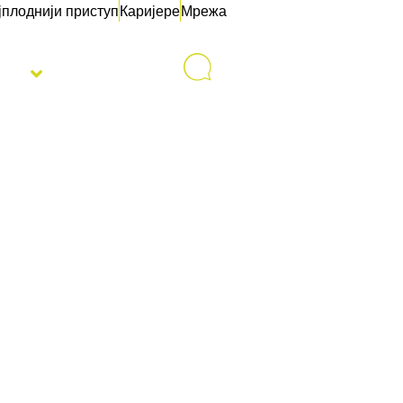
јплоднији приступ
Каријере
Мрежа
sti
Контакт