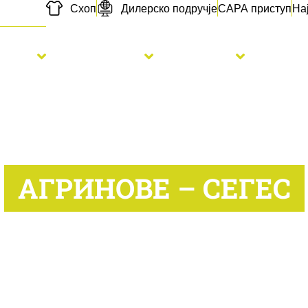
Схоп
Дилерско подручје
САРА приступ
На
etva
Đubrenje
Usluge
Novo
АГРИНОВЕ – СЕГЕС