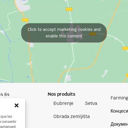
Click to accept marketing cookies and
enable this content
Nos produits
84 84
Farming
Đubrenje
Setva
oup.com
Концеси
Obrada zemljišta
 que les
Bretagne
e consentir
Докумен
ière,
mportement