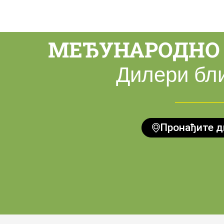
МЕЂУНАРОДНО 
Дилери бли
Пронађите д