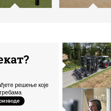
екат?
ађете решење које
требама.
роизводе