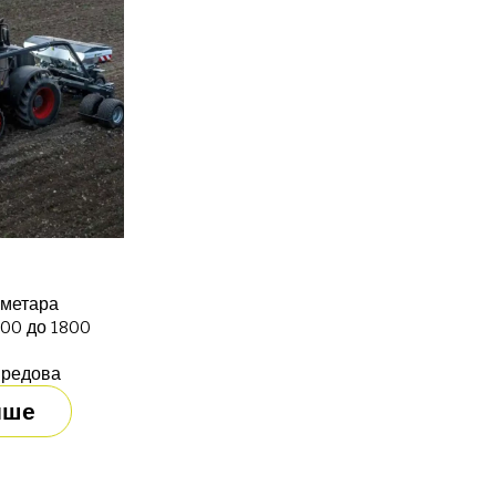
 метара
000 до 1800
 редова
ише