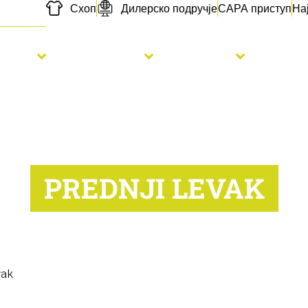
Схоп
Дилерско подручје
САРА приступ
На
etva
Đubrenje
Usluge
Novo
PREDNJI LEVAK
vak