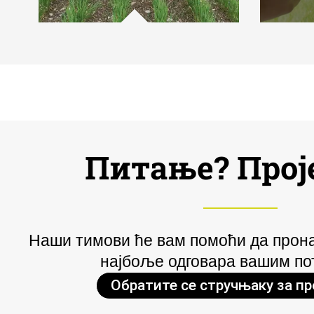
Питање? Прој
Наши тимови ће вам помоћи да прон
најбоље одговара вашим по
Обратите се стручњаку за п