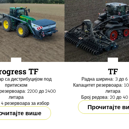
rogress TF
ТF
р са дистрибуцијом под
Радна ширина: 3 до 6
притиском
Капацитет резервоара: 1
резервоара: 2200 до 2400
литара
литара
Број редова: 20 до 40
и 4 резервоара за избор
Прочитајте в
очитајте више