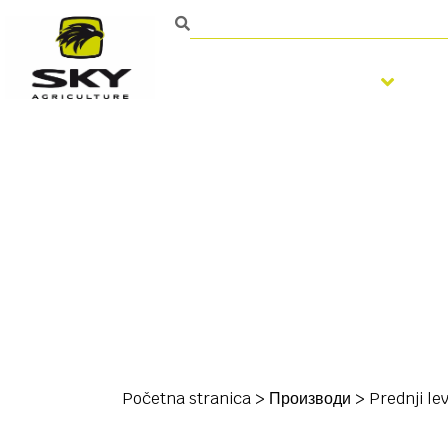
Obrada zemljišta
S
Početna stranica
>
Производи
>
Prednji le