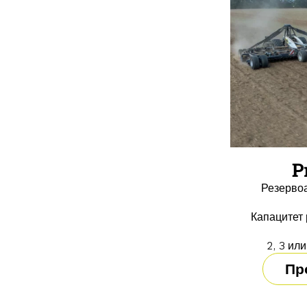
P
Резервоа
Капацитет 
2, 3 ил
Пр