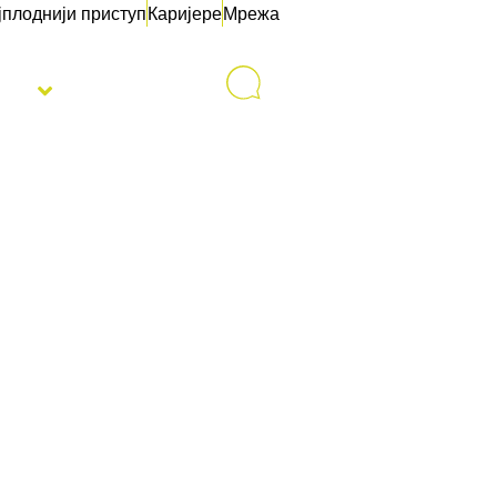
јплоднији приступ
Каријере
Мрежа
sti
Контакт