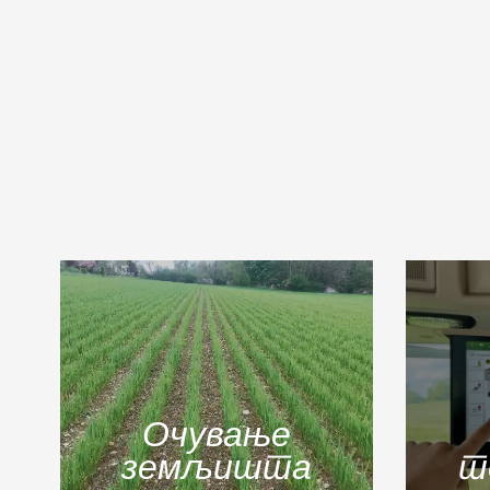
Очување
земљишта
т