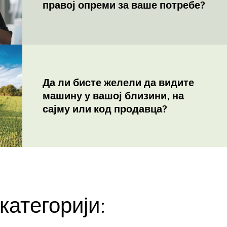
правој опреми за ваше потребе?
Да ли бисте желели да видите
машину у вашој близини, на
сајму или код продавца?
категорији: