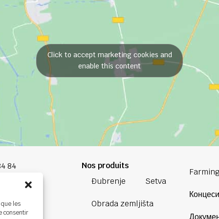
Click to accept marketing cookies and
enable this content
Nos produits
84 84
Farming
Đubrenje
Setva
oup.com
Концеси
Obrada zemljišta
 que les
Bretagne
e consentir
Докумен
ière,