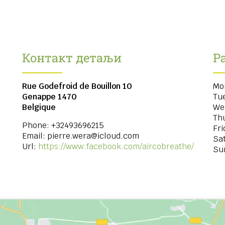
Контакт детаљи
Р
Rue Godefroid de Bouillon 10
Mo
Genappe
1470
Tu
Belgique
We
Th
Phone:
+32493696215
Fri
Email:
pierre.wera@icloud.com
Sa
Url:
https://www.facebook.com/aircobreathe/
Su