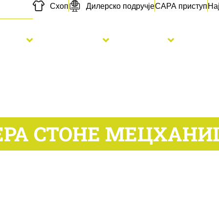
Схоп
Дилерско подручје
САРА приступ
На
etva
Đubrenje
Usluge
Novo
ЕРА СТОНЕ МЕЦХАНИ