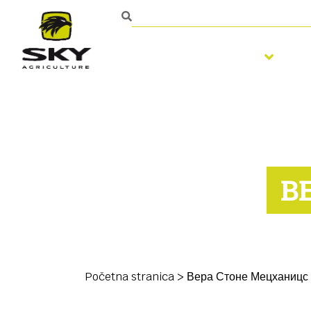
Obrada zemljišta
S
В
Početna stranica
>
Вера Стоне Мецханицс