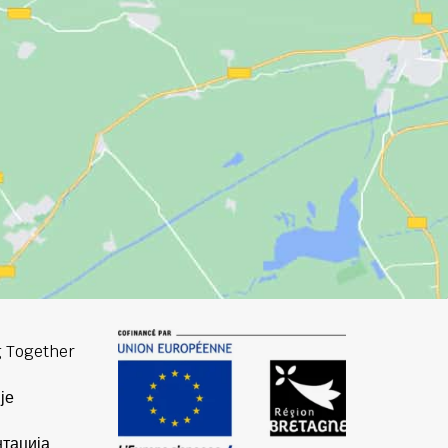
 Together
је
тација