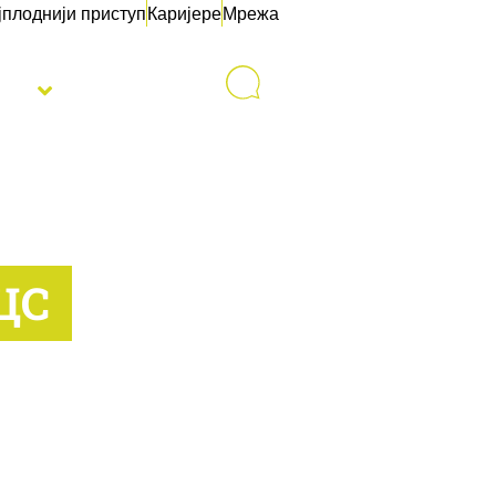
јплоднији приступ
Каријере
Мрежа
sti
Контакт
ЦС