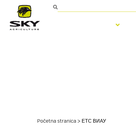
Obrada zemljišta
S
Početna stranica
>
ЕТС ВИАУ