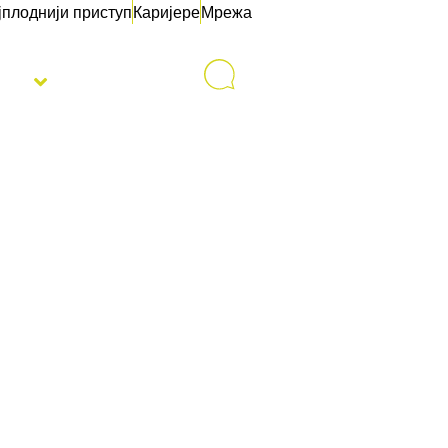
јплоднији приступ
Каријере
Мрежа
sti
Контакт