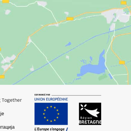
 Together
је
тација