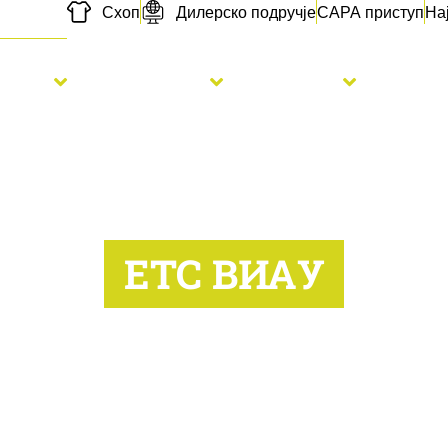
Схоп
Дилерско подручје
САРА приступ
На
etva
Đubrenje
Usluge
Novo
ЕТС ВИАУ