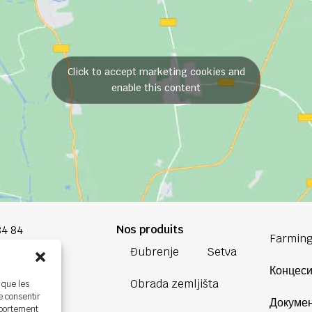
Click to accept marketing cookies and
enable this content
Nos produits
84 84
Farming
Đubrenje
Setva
oup.com
Концеси
Obrada zemljišta
 que les
Bretagne
e consentir
Докумен
ière,
mportement