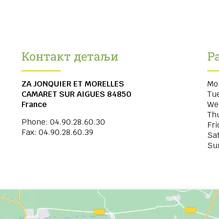
Контакт детаљи
Р
ZA JONQUIER ET MORELLES
Mo
CAMARET SUR AIGUES
84850
Tu
France
We
Th
Phone:
04.90.28.60.30
Fri
Fax:
04.90.28.60.39
Sa
Su