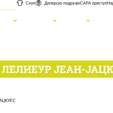
Схоп
Дилерско подручје
САРА приступ
На
etva
Đubrenje
Usluge
Novo
 ЛЕЛИЕУР ЈЕАН-ЈАЦ
ЈАЦКУЕС