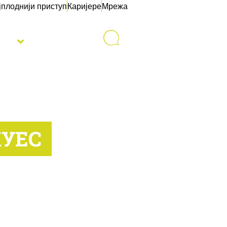
јплоднији приступ
Каријере
Мрежа
sti
Контакт
КУЕС