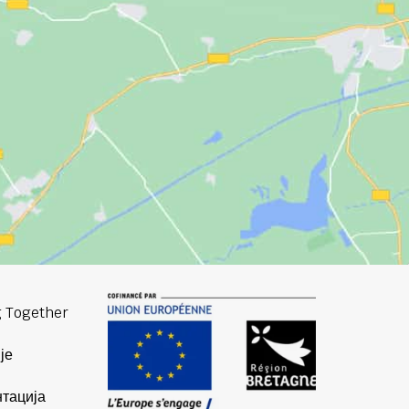
 Together
је
тација