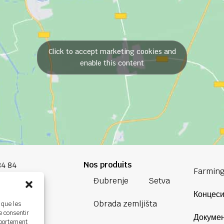
Click to accept marketing cookies and
enable this content
Nos produits
84 84
Farming
Đubrenje
Setva
oup.com
Концеси
Obrada zemljišta
 que les
Bretagne
e consentir
Докумен
ière,
mportement