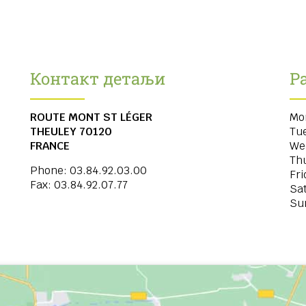
Контакт детаљи
Р
ROUTE MONT ST LÉGER
Mo
THEULEY
70120
Tu
FRANCE
We
Th
Phone:
03.84.92.03.00
Fri
Fax:
03.84.92.07.77
Sa
Su