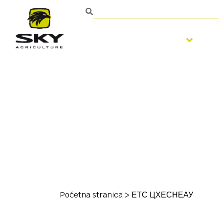
Obrada zemljišta
S
Početna stranica
>
ЕТС ЦХЕСНЕАУ