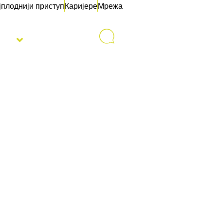
јплоднији приступ
Каријере
Мрежа
sti
Контакт