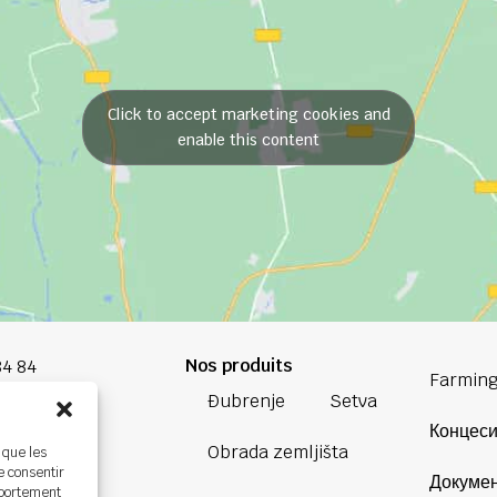
Click to accept marketing cookies and
enable this content
Nos produits
84 84
Farming
Đubrenje
Setva
oup.com
Концеси
Obrada zemljišta
 que les
Bretagne
e consentir
Докумен
ière,
mportement