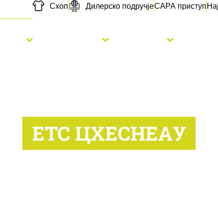
Схоп
Дилерско подручје
САРА приступ
На
etva
Đubrenje
Usluge
Novo
ЕТС ЦХЕСНЕАУ