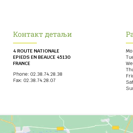
Контакт детаљи
Р
4 ROUTE NATIONALE
Mo
EPIEDS EN BEAUCE
45130
Tu
FRANCE
We
Th
Phone:
02.38.74.28.38
Fri
Fax:
02.38.74.28.07
Sa
Su