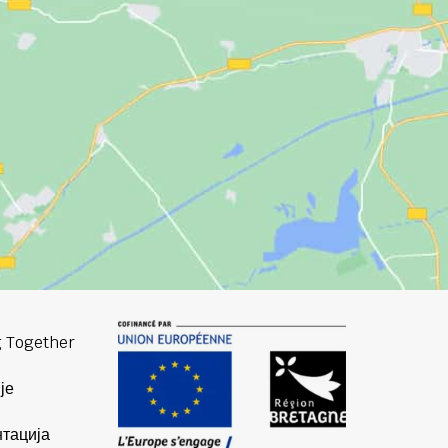
 Together
је
тација