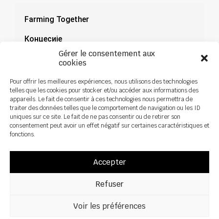
Farming Together
Концесије
Gérer le consentement aux
Документација
cookies
Novosti
Pour offrir les meilleures expériences, nous utilisons des technologies
telles que les cookies pour stocker et/ou accéder aux informations des
appareils. Le fait de consentir à ces technologies nous permettra de
traiter des données telles que le comportement de navigation ou les ID
uniques sur ce site. Le fait de ne pas consentir ou de retirer son
consentement peut avoir un effet négatif sur certaines caractéristiques et
fonctions.
Accepter
Refuser
Voir les préférences
Сва права задржана ©2026 Ски Агрицултуре – Дизајн:
Зоан