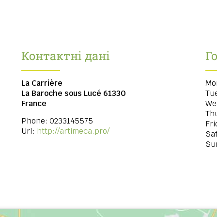
Контактні дані
Г
La Carrière
Mo
La Baroche sous Lucé
61330
Tu
France
We
Th
Phone:
0233145575
Fri
Url:
http://artimeca.pro/
Sa
Su