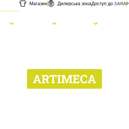
Магазин
Дилерська зона
Доступ до SARA
Н
сів
Добрива
Послуги
Про на
ARTIMECA