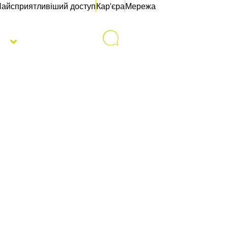
айсприятливіший доступ
Кар'єра
Мережа
с
Контакти