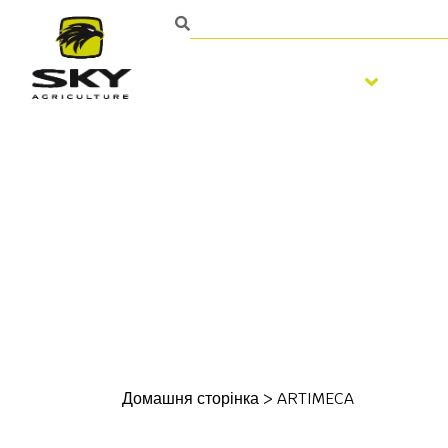
Обробка ґрунту
По
Домашня сторінка
>
ARTIMECA