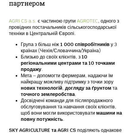
партнером
AGRI CS a.s.
є частиною групи
AGROTEC
, одного з
провідних постачальників сільськогосподарської
техніки в Центральній Європі.
Група з більш ніж
1 000 співробітників
у 3
країнах (Чехія/Словаччина/Україна)
Близько до своїх клієнтів, з
10
регіональними центрами та 10 точками
продажу
.
Мета – допомогти фермерам, надаючи їм
найкращу можливу підтримку з точки зору
нових технологій
,
догляду за ґрунтом
та
точного землеробства
.
Досвідчені команди для післяпродажного
обслуговування та навчання своїх клієнтів,
щоб вони могли використовувати
машини на
повну потужність
.
SKY AGRICULTURE та AGRI CS
поділяють однакове