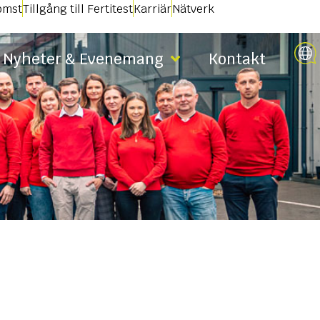
omst
Tillgång till Fertitest
Karriär
Nätverk
Nyheter & Evenemang
Kontakt