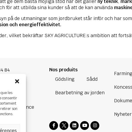
att ge dem bästa möjliga stöd när det gäller
ny teknik
,
mark
h för att utbilda sina kunder så att de kan använda
maskiner
yn på de utmaningar som jordbruket står inför och har so
sion och energieffektivitet.
nder, vilket bekräftar SKY AGRICULTURE:s ambition att forts
Nos produits
84 84
Farming
Gödsling
Sådd
oup.com
Koncess
Bearbetning av jorden
 que les
Bretagne
e consentir
Dokume
ière,
mportement
BOURG, France
 retirer son
Nyheter
onctions.
férences