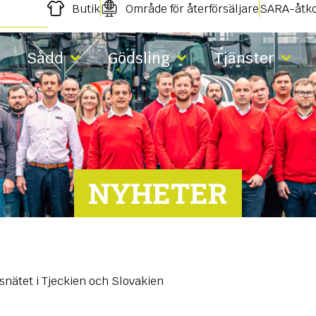
Butik
Område för återförsäljare
SARA-åtk
Sådd
Gödsling
Tjänster
NYHETER
snätet i Tjeckien och Slovakien