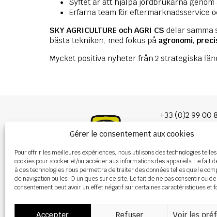
Syftet är att hjälpa jordbrukarna genom 
Erfarna team för eftermarknadsservice oc
SKY AGRICULTURE och AGRI CS
delar samma s
bästa tekniken, med fokus på
agronomi, preci
Mycket positiva nyheter från 2 strategiska lä
+33 (0)2 99 00 
Gérer le consentement aux cookies
info@burel-gr
Pour offrir les meilleures expériences, nous utilisons des technologies telles
Les Portes de 
cookies pour stocker et/ou accéder aux informations des appareils. Le fait d
P.A. de la Gault
à ces technologies nous permettra de traiter des données telles que le co
35220 CHÂTEAU
de navigation ou les ID uniques sur ce site. Le fait de ne pas consentir ou de
consentement peut avoir un effet négatif sur certaines caractéristiques et f
Accepter
Refuser
Voir les pré