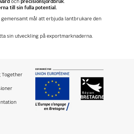
vård
och
precisionsjordbruk
.
na till sin fulla potential.
m gemensamt mål att erbjuda lantbrukare den
ätta sin utveckling på exportmarknaderna.
 Together
ioner
ntation