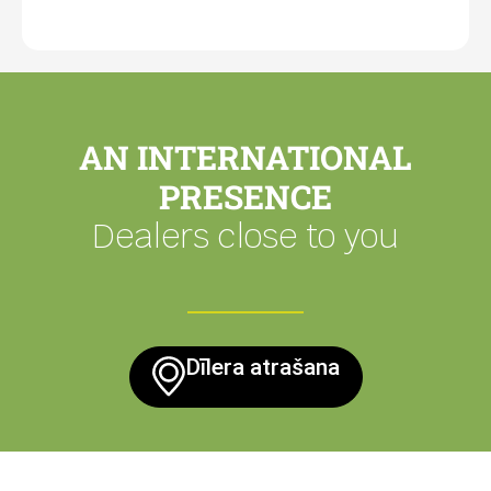
AN INTERNATIONAL
PRESENCE
Dealers close to you
Dīlera atrašana