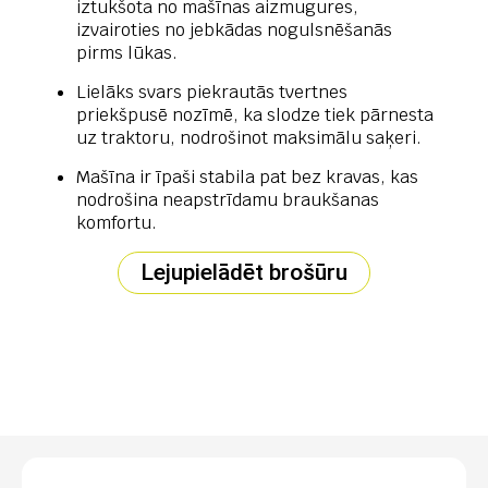
iztukšota no mašīnas aizmugures,
izvairoties no jebkādas nogulsnēšanās
pirms lūkas.
Lielāks svars piekrautās tvertnes
priekšpusē nozīmē, ka slodze tiek pārnesta
uz traktoru, nodrošinot maksimālu saķeri.
Mašīna ir īpaši stabila pat bez kravas, kas
nodrošina neapstrīdamu braukšanas
komfortu.
Lejupielādēt brošūru