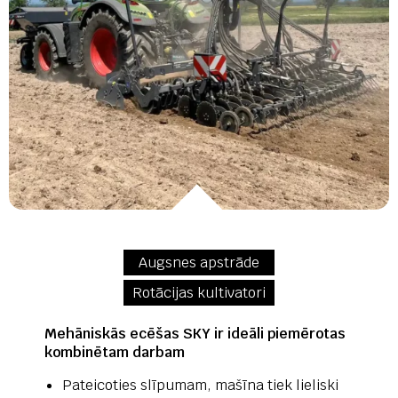
Augsnes apstrāde
Rotācijas kultivatori
Mehāniskās ecēšas SKY ir ideāli piemērotas
kombinētam darbam
Pateicoties slīpumam, mašīna tiek lieliski