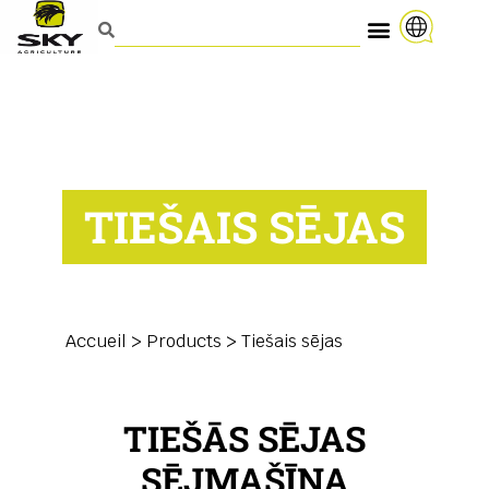
TIEŠAIS SĒJAS
Accueil
>
Products
>
Tiešais sējas
TIEŠĀS SĒJAS
SĒJMAŠĪNA