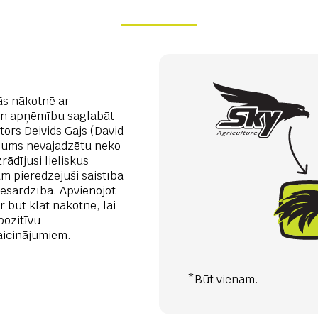
ās nākotnē ar
 un apņēmību saglabāt
rs Deivids Gajs (David
 mums nevajadzētu neko
rādījusi lieliskus
am pieredzējuši saistībā
iesardzība. Apvienojot
 būt klāt nākotnē, lai
pozitīvu
zaicinājumiem.
*Būt vienam.