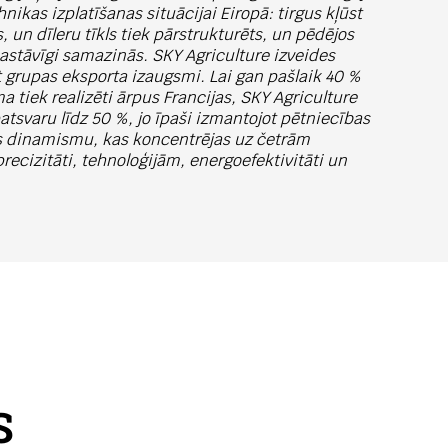
ikas izplatīšanas situācijai Eiropā: tirgus kļūst
 un dīleru tīkls tiek pārstrukturēts, un pēdējos
pastāvīgi samazinās. SKY Agriculture izveides
īt grupas eksporta izaugsmi. Lai gan pašlaik 40 %
 tiek realizēti ārpus Francijas, SKY Agriculture
patsvaru līdz 50 %, jo īpaši izmantojot pētniecības
as dinamismu, kas koncentrējas uz četrām
ecizitāti, tehnoloģijām, energoefektivitāti un
S