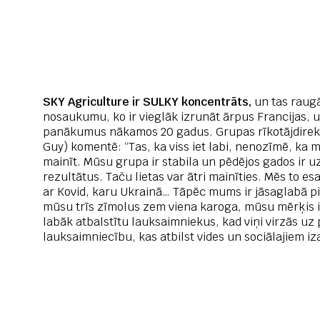
SKY Agriculture ir SULKY koncentrāts,
un tas raug
nosaukumu, ko ir vieglāk izrunāt ārpus Francijas,
panākumus nākamos 20 gadus. Grupas rīkotājdirekto
Guy) komentē: “Tas, ka viss iet labi, nenozīmē, ka
mainīt. Mūsu grupa ir stabila un pēdējos gados ir uz
rezultātus. Taču lietas var ātri mainīties. Mēs to es
ar Kovid, karu Ukrainā… Tāpēc mums ir jāsaglabā p
mūsu trīs zīmolus zem viena karoga, mūsu mērķis ir
labāk atbalstītu lauksaimniekus, kad viņi virzās uz 
lauksaimniecību, kas atbilst vides un sociālajiem i