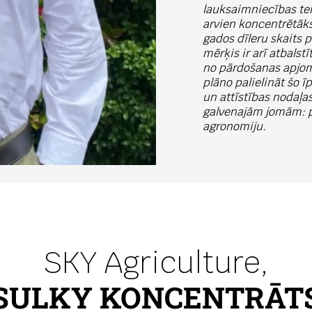
lauksaimniecības tehn
arvien koncentrētāks,
gados dīleru skaits 
mērķis ir arī atbalst
no pārdošanas apjoma
plāno palielināt šo ī
un attīstības nodaļ
galvenajām jomām: pr
agronomiju.
SKY Agriculture,
SULKY KONCENTRĀT