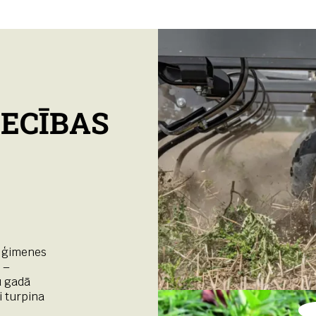
ECĪBAS
ā ģimenes
 –
u gadā
i turpina