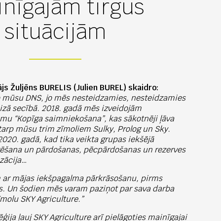
nīgajām tirgus
situācijām
js Žuljēns BURELIS (Julien BUREL) skaidro:
o mūsu DNS, jo mēs nesteidzamies, nesteidzamies
izā secībā. 2018. gadā mēs izveidojām
u “Kopīga saimniekošana”, kas sākotnēji ļāva
starp mūsu trim zīmoliem Sulky, Prolog un Sky.
2020. gadā, kad tika veikta grupas iekšējā
urēšana un pārdošanas, pēcpārdošanas un rezerves
zācija…
m ar mājas iekšpagalma pārkrāsošanu, pirms
s. Un šodien mēs varam paziņot par sava darba
īmolu SKY Agriculture.”
ēģija ļauj SKY Agriculture arī pielāgoties mainīgajai