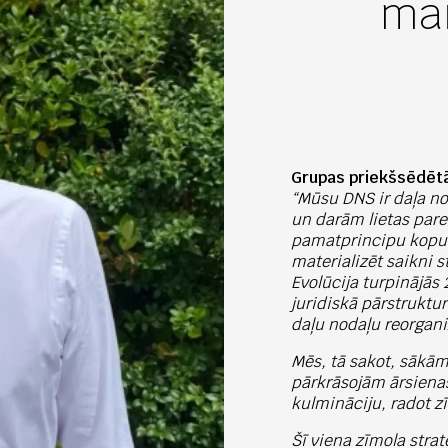
mai
Grupas priekšsēdētā
“Mūsu DNS ir daļa n
un darām lietas pare
pamatprincipu kopum
materializēt saikni 
Evolūcija turpinājās 
juridiskā pārstrukt
daļu nodaļu reorgani
Mēs, tā sakot, sākā
pārkrāsojām ārsiena
kulmināciju, radot z
Šī viena zīmola strat