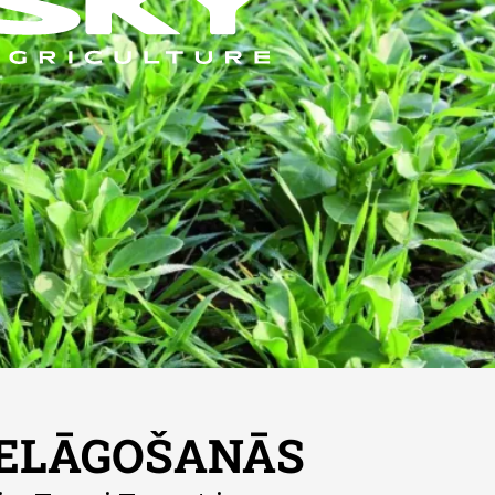
IELĀGOŠANĀS