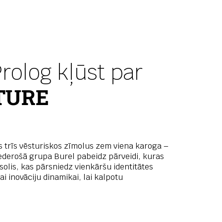
rolog kļūst par
TURE
 trīs vēsturiskos zīmolus zem viena karoga –
iederošā grupa Burel pabeidz pārveidi, kuras
 solis, kas pārsniedz vienkāršu identitātes
i inovāciju dinamikai, lai kalpotu