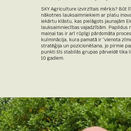
SKY Agriculture izvirzītais mērķis? Būt l
nākotnes lauksaimniekiem ar plašu inov
iekārtu klāstu, kas pielāgots jaunajām E
lauksaimniecības vajadzībām. Papildus
maiņai tas ir arī rūpīgi pārdomāta proce
kulminācija, kura pamatā ir “vienota zīm
stratēģija un pozicionēšana, jo pirmie p
punkti šīs stabilās grupas pārveidē tika l
10 gadiem.