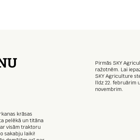
NU
Pirmās SKY Agricul
ražotnēm. Lai iepaz
SKY Agriculture st
līdz 22. februārim 
novembrim.
arkanas krāsas
ta pelēkā un titāna
 ar visām traktoru
o sakabju laiki!