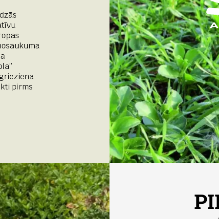
īdzās
atīvu
iropas
 nosaukuma
sa
ola”
agrieziena
ikti pirms
P