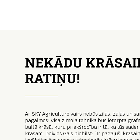
NEKĀDU KRĀSAI
RATIŅU!
Ar SKY Agriculture vairs nebūs zilas, zaļas un s
pagalmos! Visa zīmola tehnika būs ietērpta grafī
baltā krāsā, kuru priekšrocība ir tā, ka tās sader
krāsām. Deivids Gajs piebilst: “Ir pagājuši krāsain