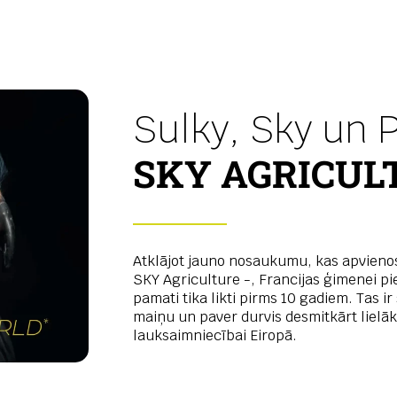
Sulky, Sky un P
SKY AGRICUL
Atklājot jauno nosaukumu, kas apvienos
SKY Agriculture -, Francijas ģimenei p
pamati tika likti pirms 10 gadiem. Tas ir
maiņu un paver durvis desmitkārt lielāka
lauksaimniecībai Eiropā.