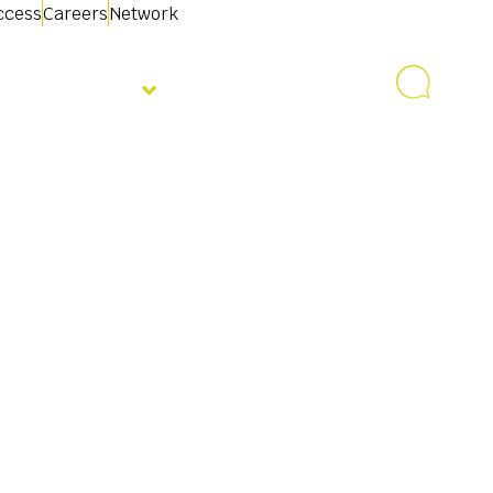
access
Careers
Network
Par mums
Sazinieties ar