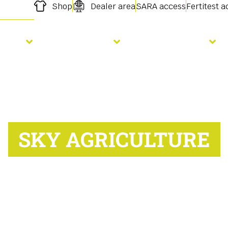
Shop
Dealer area
SARA access
Fertitest 
Sēja
mēslošana
Pakalpojumi
SKY AGRICULTURE