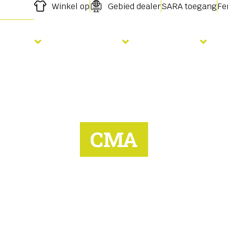
Winkel op
Gebied dealer
SARA toegang
Fe
Zaaien
Bemesting
Diensten
CMA