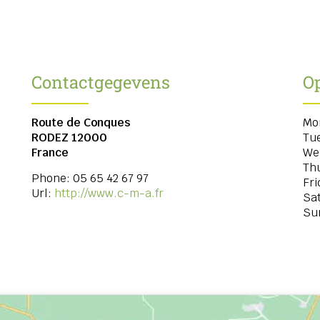
Contactgegevens
O
Route de Conques
Mo
RODEZ
12000
Tu
France
We
Th
Phone:
05 65 42 67 97
Fri
Url:
http://www.c-m-a.fr
Sa
Su