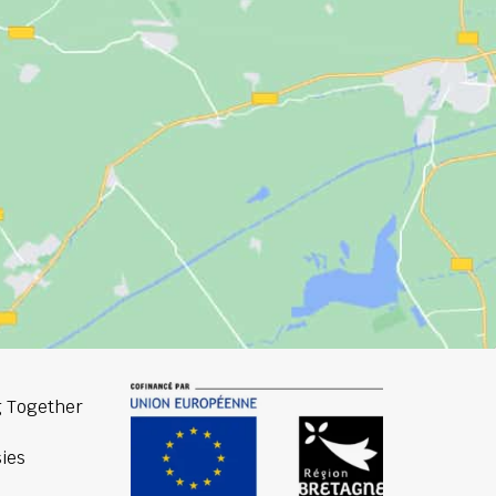
 Together
ies