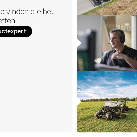
e vinden die het
eften.
uctexpert