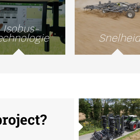
Isobus-
echnologie
Snelhei
roject?