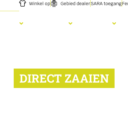
Winkel op
Gebied dealer
SARA toegang
Fe
Zaaien
Bemesting
Diensten
DIRECT ZAAIEN