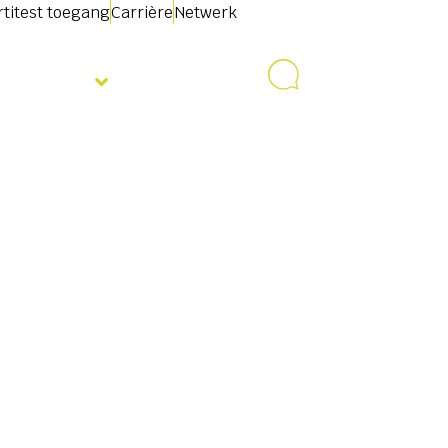
rtitest toegang
Carrière
Netwerk
Over ons
Contact