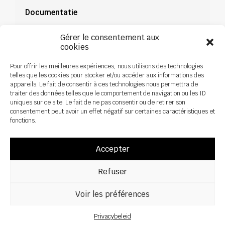
Documentatie
Nieuws
Gérer le consentement aux
cookies
Pour offrir les meilleures expériences, nous utilisons des technologies
telles que les cookies pour stocker et/ou accéder aux informations des
appareils. Le fait de consentir à ces technologies nous permettra de
traiter des données telles que le comportement de navigation ou les ID
uniques sur ce site. Le fait de ne pas consentir ou de retirer son
consentement peut avoir un effet négatif sur certaines caractéristiques et
fonctions.
Accepter
Refuser
Alle rechten voorbehouden ©2026 Sky Agriculture – Ontwerp:
Zoan
Wettelijke kennisgeving
Privacybeleid
Voir les préférences
Privacybeleid