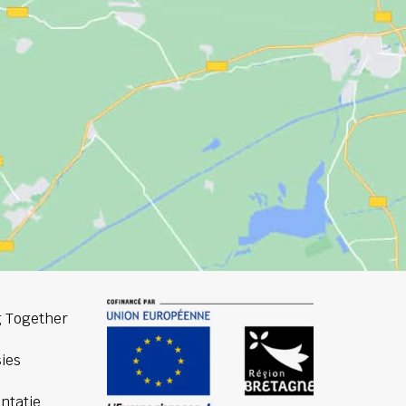
 Together
ies
ntatie