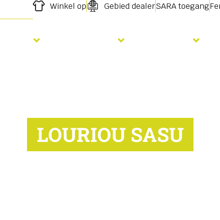
Winkel op
Gebied dealer
SARA toegang
Fe
Zaaien
Bemesting
Diensten
LOURIOU SASU