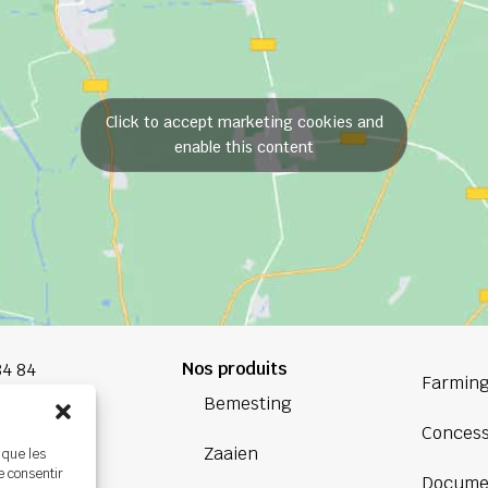
Click to accept marketing cookies and
enable this content
Nos produits
84 84
Farming
Bemesting
oup.com
Concess
Zaaien
 que les
Bretagne
e consentir
Docume
ière,