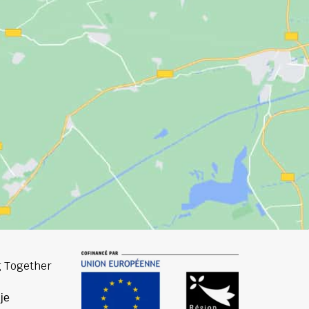
 Together
је