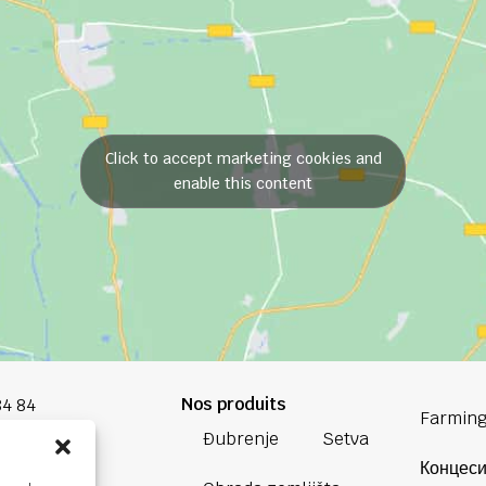
Click to accept marketing cookies and
enable this content
Nos produits
84 84
Farming
Đubrenje
Setva
oup.com
Концеси