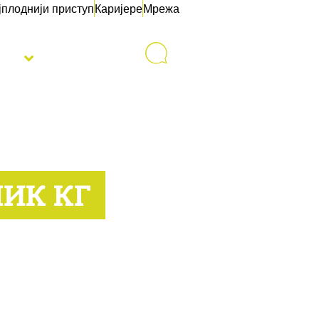
јплоднији приступ
Каријере
Мрежа
sti
Контакт
ИК КГ