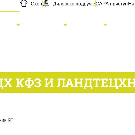
Схоп
Дилерско подручје
САРА приступ
На
etva
Đubrenje
Usluge
Novo
ЦХ КФЗ И ЛАНДТЕЦХН
ник КГ