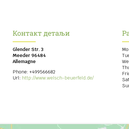
Контакт детаљи
Р
Glender Str. 3
Mo
Meeder
96484
Tu
Allemagne
We
Th
Phone:
+499566682
Fri
Url:
http://www.welsch-beuerfeld.de/
Sa
Su