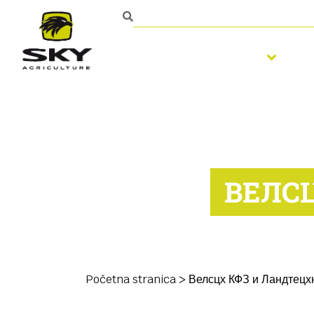
Obrada zemljišta
S
ВЕЛС
Početna stranica
>
Велсцх КФЗ и Ландтецх