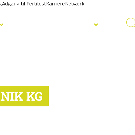
g
Adgang til Fertitest
Karriere
Netværk
Nyheder & Begivenheder
NIK KG