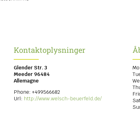
Kontaktoplysninger
Å
Glender Str. 3
Mo
Meeder
96484
Tu
Allemagne
We
Th
Phone:
+499566682
Fri
Url:
http://www.welsch-beuerfeld.de/
Sa
Su