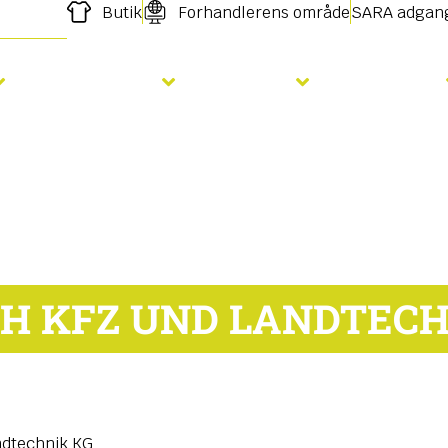
Butik
Forhandlerens område
SARA adgan
Gødskning
Såning
Services
H KFZ UND LANDTECH
ndtechnik KG