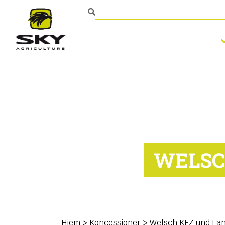
Bearbejdning af jorden
Kontakt
WELSC
Hjem
>
Koncessioner
>
Welsch KFZ und La