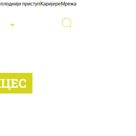
јплоднији приступ
Каријере
Мрежа
sti
Контакт
ИЦЕС