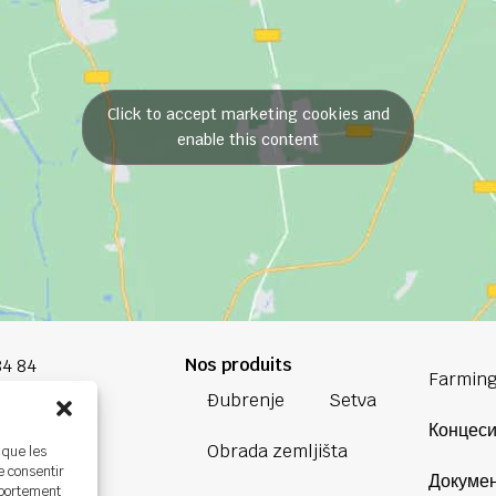
Click to accept marketing cookies and
enable this content
Nos produits
84 84
Farming
Đubrenje
Setva
oup.com
Концеси
Obrada zemljišta
 que les
Bretagne
e consentir
Докумен
ière,
mportement