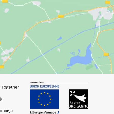
 Together
је
тација