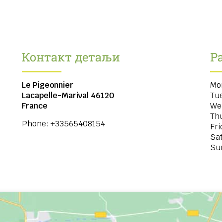
Контакт детаљи
Р
Le Pigeonnier
Mo
Lacapelle-Marival
46120
Tu
France
We
Th
Phone:
+33565408154
Fri
Sa
Su