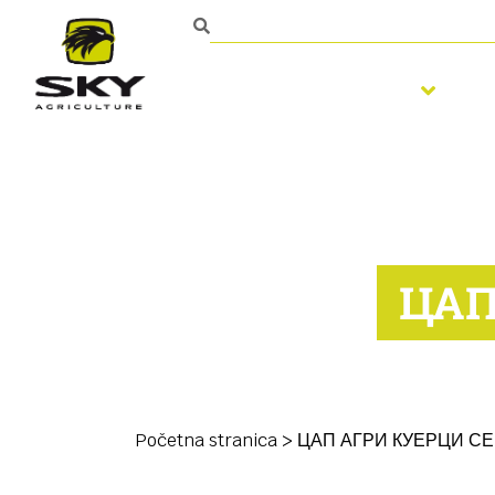
Obrada zemljišta
S
ЦАП
Početna stranica
>
ЦАП АГРИ КУЕРЦИ С