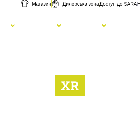
Магазин
Дилерська зона
Доступ до SARA
Н
сів
Добрива
Послуги
Про на
XR