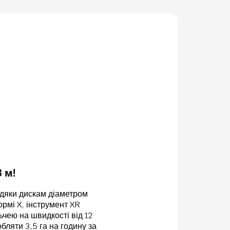
3 м!
вдяки дискам діаметром
рмі X, інструмент XR
ьчею на швидкості від 12
бляти 3,5 га на годину за