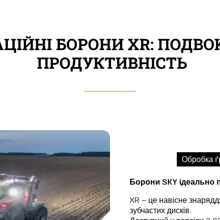
АЦІЙНІ БОРОНИ XR: ПОДВ
ПРОДУКТИВНІСТЬ
Обробка ґ
Борони SKY ідеально п
XR – це навісне знарядд
зубчастих дисків.