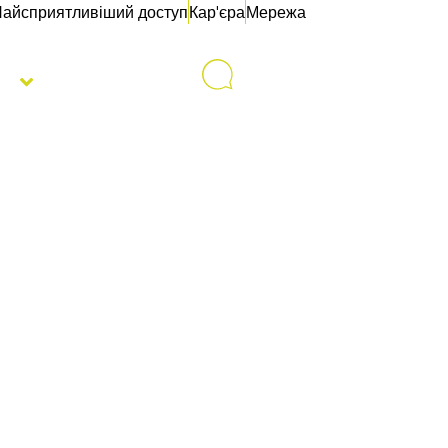
айсприятливіший доступ
Кар'єра
Мережа
с
Контакти