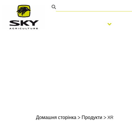
Обробка ґрунту
По
Домашня сторінка
>
Продукти
>
XR