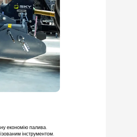
ьну економію палива.
нізованим інструментом.