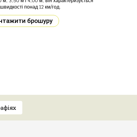
 м, 3,50 м і 4,00 м, він характеризується
швидкості понад 12 км/год.
нтажити брошуру
рафіях