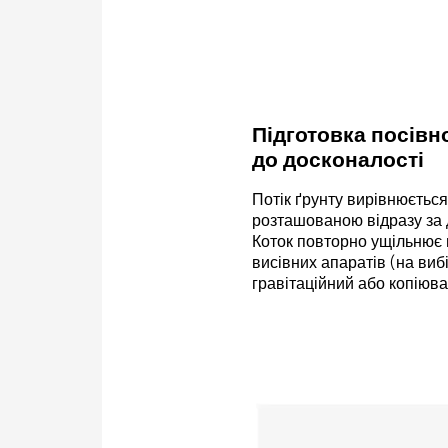
Підготовка посівн
до досконалості
Потік ґрунту вирівнюєтьс
розташованою відразу за 
Коток повторно ущільнює
висівних апаратів (на виб
гравітаційний або копіюва