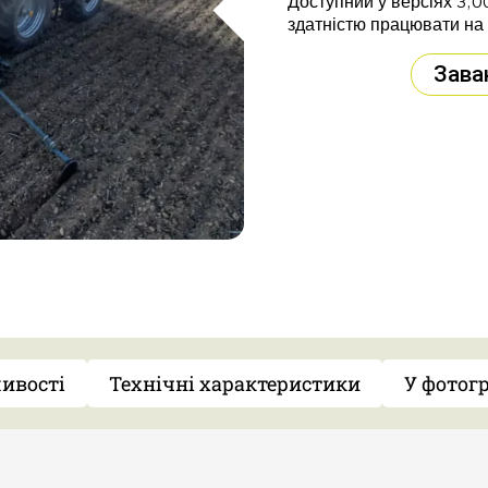
Доступний у версіях 3,00
здатністю працювати на 
Зава
ивості
Технічні характеристики
У фотог