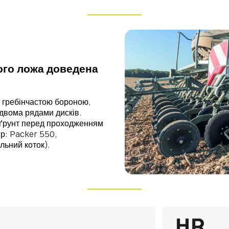
ого ложа доведена
я гребінчастою бороною,
двома рядами дисків.
 ґрунт перед проходженням
ір: Packer 550,
льний коток).