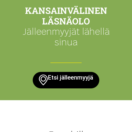
KANSAINVÄLINEN
LÄSNÄOLO
Jälleenmyyjät lähellä
sinua
Etsi jälleenmyyjä