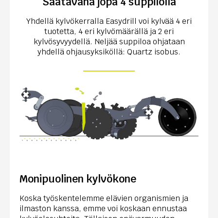
Saatavana jopa 4 suppilolla
Yhdellä kylvökerralla Easydrill voi kylvää 4 eri
tuotetta, 4 eri kylvömäärällä ja 2 eri
kylvösyvyydellä. Neljää suppiloa ohjataan
yhdellä ohjausyksiköllä: Quartz isobus.
Monipuolinen kylvökone
Koska työskentelemme elävien organismien ja
ilmaston kanssa, emme voi koskaan ennustaa