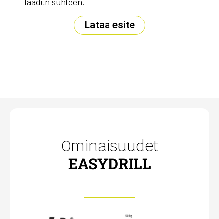
laadun suhteen.
Lataa esite
Ominaisuudet
EASYDRILL