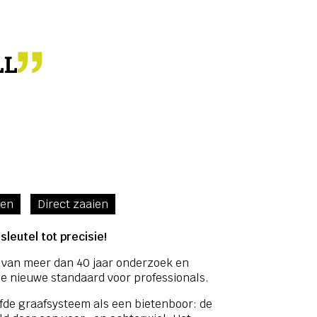
LL
ien
Direct zaaien
sleutel tot precisie!
at van meer dan 40 jaar onderzoek en
de nieuwe standaard voor professionals.
lfde graafsysteem als een bietenboor: de