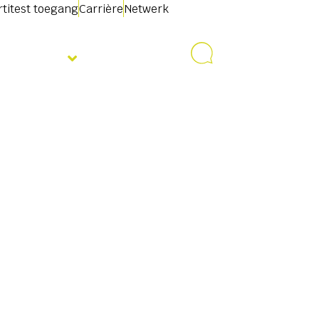
rtitest toegang
Carrière
Netwerk
Over ons
Contact