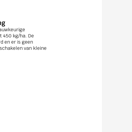
ng
nauwkeurige
ot 450 kg/ha. De
d en er is geen
schakelen van kleine