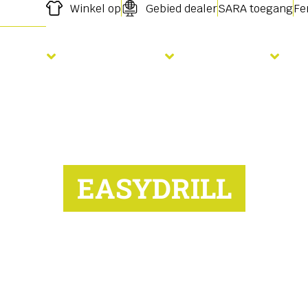
Winkel op
Gebied dealer
SARA toegang
Fe
Zaaien
Bemesting
Diensten
EASYDRILL