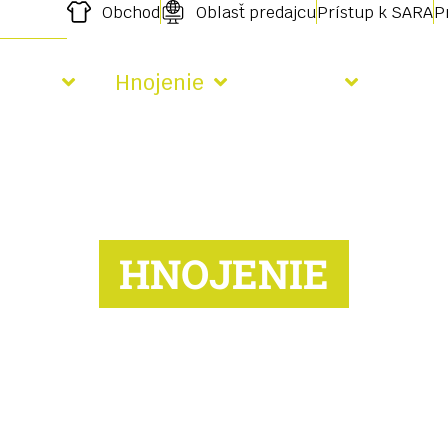
Obchod
Oblasť predajcu
Prístup k SARA
P
Výsev
Hnojenie
Služby
Aktu
HNOJENIE