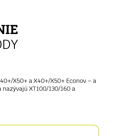
NIE
ÔDY
X40+/X50+ a X40+/X50+ Econov – a
a nazývajú XT100/130/160 a