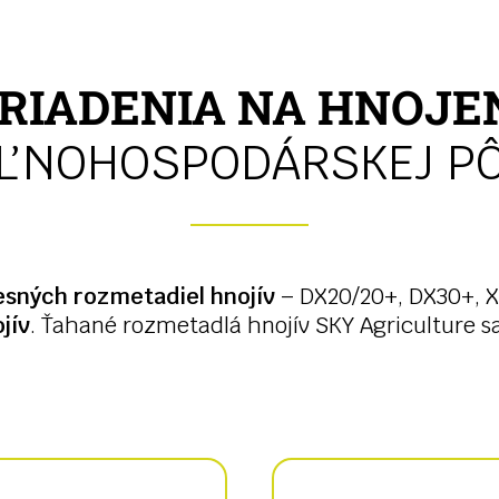
RIADENIA NA HNOJE
ĽNOHOSPODÁRSKEJ P
esných rozmetadiel hnojív
– DX20/20+, DX30+, 
jív
. Ťahané rozmetadlá hnojív SKY Agriculture s