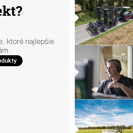
ekt?
, ktoré najlepšie
ám.
odukty