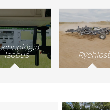
echnológia
Isobus
Rýchlosť