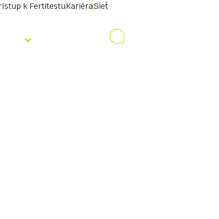
rístup k Fertitestu
Kariéra
Sieť
ality
Kontakt