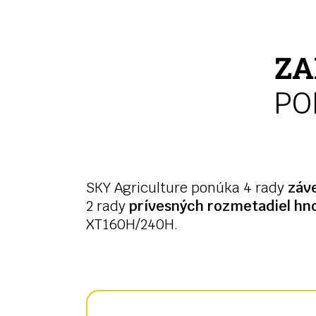
ZA
PO
SKY Agriculture ponúka 4 rady
záv
2 rady
prívesných rozmetadiel hno
XT160H/240H.