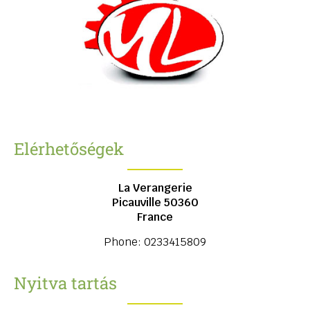
Elérhetőségek
La Verangerie
Picauville
50360
France
Phone:
0233415809
Nyitva tartás