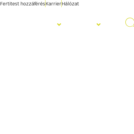
Fertitest hozzáférés
Karrier
Hálózat
Szolgáltatások
Rólunk