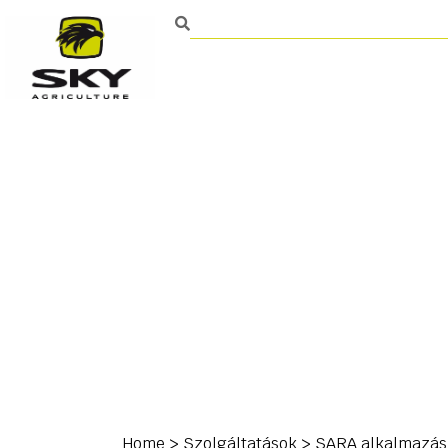
Mezőgazdasági talajműv
Kapcsolat
Home
>
Szolgáltatások > SARA alkalmazás