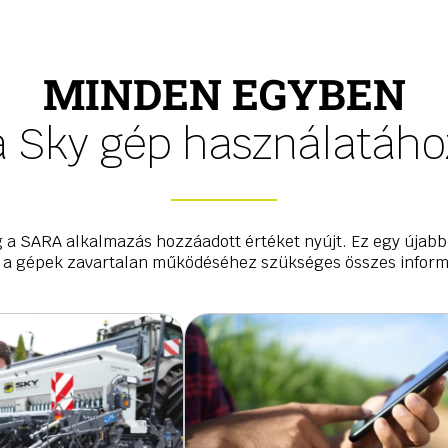
MINDEN EGYBEN
a Sky gép használatáho
g a SARA alkalmazás hozzáadott értéket nyújt. Ez egy újab
a a gépek zavartalan működéséhez szükséges összes informá