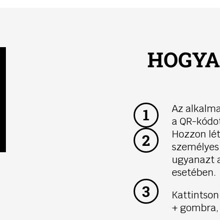
HOGYA
Az alkalma
1
a QR-kódo
Hozzon lét
2
személyes
ugyanazt a
esetében.
3
Kattintson
+ gombra,