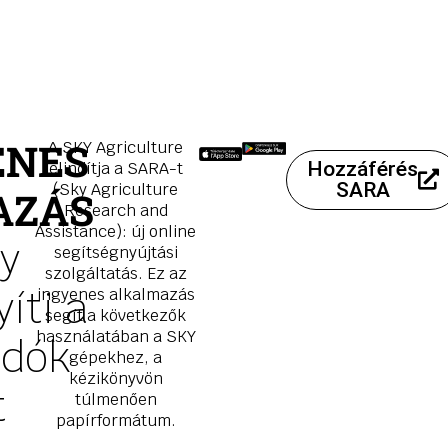
ENES
A SKY Agriculture
Hozzáférés
elindítja a SARA-t
SARA
(Sky Agriculture
AZÁS
Research and
Assistance): új online
y
segítségnyújtási
szolgáltatás. Ez az
íti a
ingyenes alkalmazás
segít a következők
használatában a SKY
odók
gépekhez, a
kézikönyvön
t
túlmenően
papírformátum.