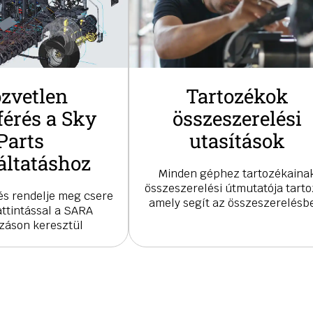
zvetlen
Tartozékok
férés a Sky
összeszerelési
Parts
utasítások
áltatáshoz
Minden géphez tartozékaina
összeszerelési útmutatója tarto
és rendelje meg csere
amely segít az összeszerelésb
ttintással a SARA
záson keresztül