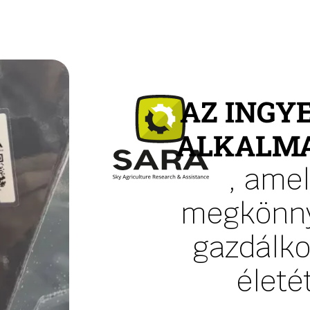
AZ INGY
ALKALM
, amel
megkönny
gazdálk
életé