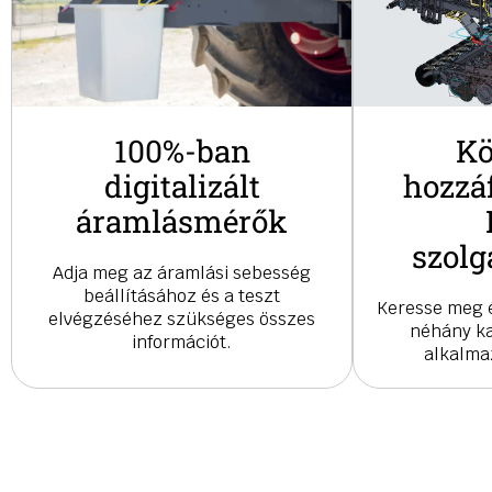
100%-ban
Kö
digitalizált
hozzá
áramlásmérők
szolg
Adja meg az áramlási sebesség
beállításához és a teszt
Keresse meg 
elvégzéséhez szükséges összes
néhány ka
információt.
alkalma