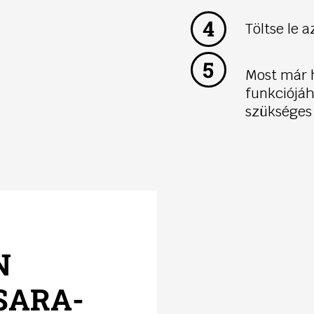
4
Töltse le 
5
Most már 
funkciójá
szükséges 
N
SARA-