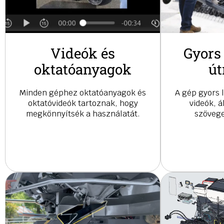
Videók és
Gyors
oktatóanyagok
út
Minden géphez oktatóanyagok és
A gép gyors 
oktatóvideók tartoznak, hogy
videók, 
megkönnyítsék a használatát.
szövege