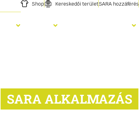
Shop
Kereskedői terület
SARA hozzáférés
elés
Vetés
Megtermékenyítés
SARA ALKALMAZÁS