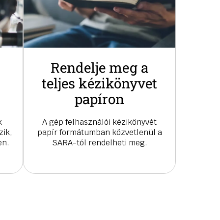
Rendelje meg a
teljes kézikönyvet
papíron
k
A gép felhasználói kézikönyvét
zik,
papír formátumban közvetlenül a
en.
SARA-tól rendelheti meg.