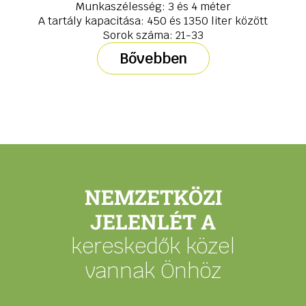
Munkaszélesség: 3 és 4 méter
A tartály kapacitása: 450 és 1350 liter között
Sorok száma: 21-33
Bővebben
NEMZETKÖZI
JELENLÉT A
kereskedők közel
vannak Önhöz