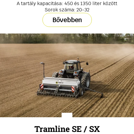
A tartály kapacitása: 450 és 1350 liter között
Sorok száma: 20-32
Bővebben
Tramline SE / SX