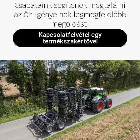
Csapataink segítenek megtalálni
az Ön igényeinek legmegfelelőbb
megoldást.
Kapcsolatfelvétel egy
termékszakértővel