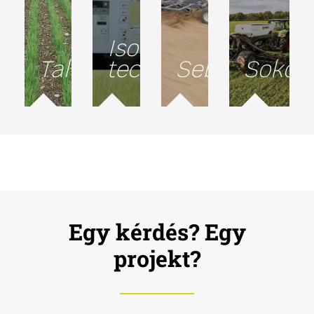
Isobus
Talajvédelem
technológia
Sebesség
Sokold
Egy kérdés? Egy
projekt?