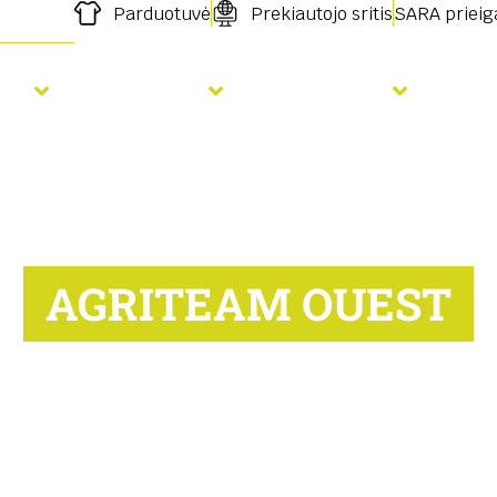
Parduotuvė
Prekiautojo sritis
SARA prieig
ja
Tręšimas
Paslaugos
Nau
AGRITEAM OUEST