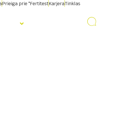
a
Prieiga prie "Fertitest
Karjera
Tinklas
jienos
Susisiekite su