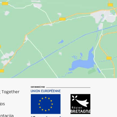
 Together
jos
tacija