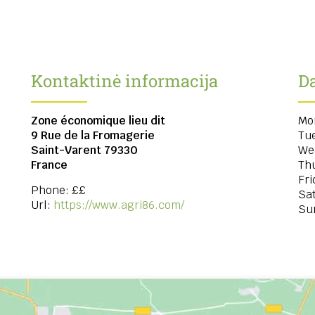
Kontaktinė informacija
Da
Zone économique lieu dit
Mo
9 Rue de la Fromagerie
Tu
Saint-Varent
79330
We
France
Th
Fri
Phone:
££
Sa
Url:
https://www.agri86.com/
Su