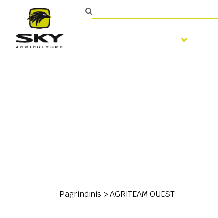
Žemės dirbimas
Sė
Pagrindinis
>
AGRITEAM OUEST