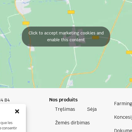
Click to accept marketing cookies and
enable this content
Nos produits
84 84
Farming
Tręšimas
Sėja
oup.com
Koncesi
Žemės dirbimas
 que les
Bretagne
e consentir
Dokumen
ière,