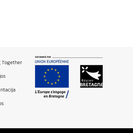
 Together
jos
tacija
os