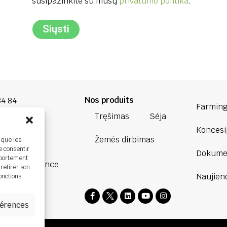
susipažinkite su mūsų
privatumo politika
.
Siųsti
Nos produits
84 84
Farming
Tręšimas
Sėja
oup.com
Koncesi
Žemės dirbimas
 que les
Bretagne
e consentir
Dokumen
ière,
mportement
BOURG, France
 retirer son
Naujien
onctions.
férences