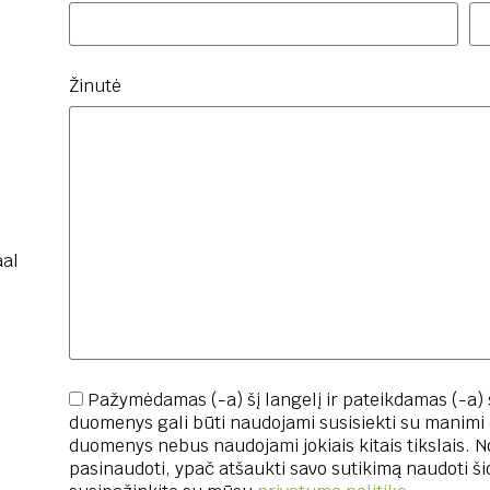
Žinutė
aal
Pažymėdamas (-a) šį langelį ir pateikdamas (-a)
duomenys gali būti naudojami susisiekti su manimi
duomenys nebus naudojami jokiais kitais tikslais. No
pasinaudoti, ypač atšaukti savo sutikimą naudoti š