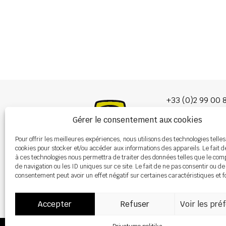
+33 (0)2 99 00 
Gérer le consentement aux cookies
info@burel-gr
Pour offrir les meilleures expériences, nous utilisons des technologies telles
Les Portes de 
cookies pour stocker et/ou accéder aux informations des appareils. Le fait d
P.A. de la Gault
à ces technologies nous permettra de traiter des données telles que le co
35220 CHÂTEAU
de navigation ou les ID uniques sur ce site. Le fait de ne pas consentir ou de
consentement peut avoir un effet négatif sur certaines caractéristiques et f
Accepter
Refuser
Voir les pré