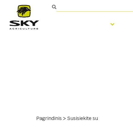
Žemės dirbimas
Sė
Pagrindinis
>
Susisiekite su