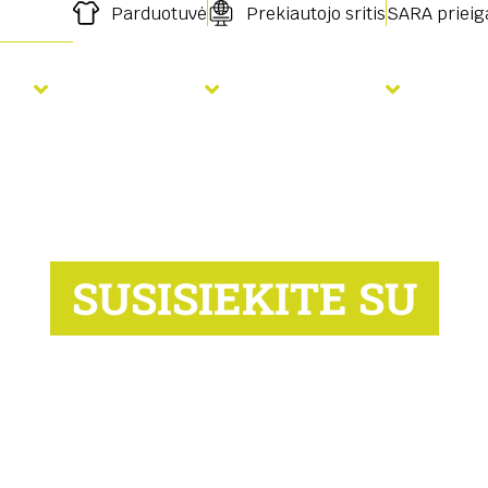
Parduotuvė
Prekiautojo sritis
SARA prieig
ja
Tręšimas
Paslaugos
Nau
SUSISIEKITE SU