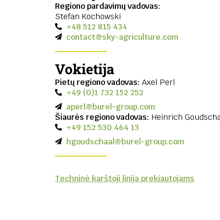
Regiono pardavimų vadovas:
Stefan Kochowski
+48 512 815 434
contact@sky-agriculture.com
Vokietija
Pietų regiono vadovas:
Axel Perl
+49 (0)1 732 152 252
aperl@burel-group.com
Šiaurės regiono vadovas:
Heinrich Goudsch
+49 152 530 464 13
hgoudschaal@burel-group.com
Techninė karštoji linija prekiautojams