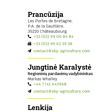
Prancūzija
Les Portes de Bretagne,
P.A. de la Gaultière,
35220 Châteaubourg
+33 (0)2 99 00 84 84
+33 (0)2 99 62 39 38
contact@sky-agriculture.com
Jungtinė Karalystė
Regioninių pardavimų vadybininkas
Markas Whalley
+44 7741 643968
contact@sky-agriculture.com
Lenkija