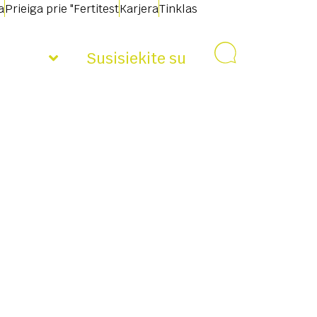
a
Prieiga prie "Fertitest
Karjera
Tinklas
jienos
Susisiekite su