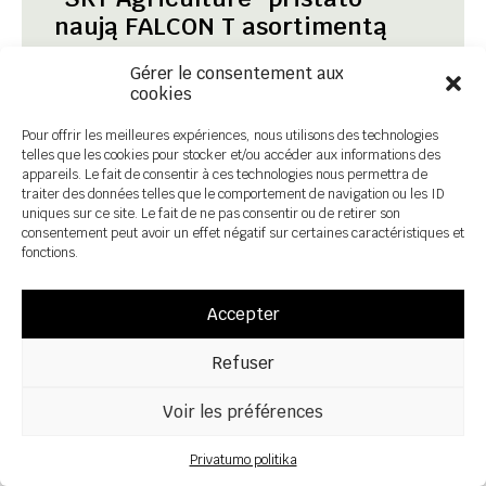
naują FALCON T asortimentą
Gérer le consentement aux
cookies
Naujoji FALCON T prikabinamų trąšų
barstytuvų serija, kurią sudaro keturi modeliai
Pour offrir les meilleures expériences, nous utilisons des technologies
- FALCON 100, 130, 160 ir 240 - "SKY
telles que les cookies pour stocker et/ou accéder aux informations des
Agriculture" siūlo plačiausią asortimentą
appareils. Le fait de consentir à ces technologies nous permettra de
rinkoje.
traiter des données telles que le comportement de navigation ou les ID
uniques sur ce site. Le fait de ne pas consentir ou de retirer son
consentement peut avoir un effet négatif sur certaines caractéristiques et
fonctions.
Accepter
21 October 2025
Refuser
Voir les préférences
Privatumo politika