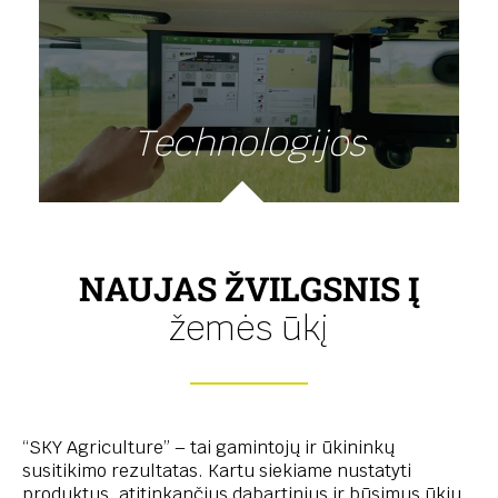
Technologijos
NAUJAS ŽVILGSNIS Į
žemės ūkį
“SKY Agriculture” – tai gamintojų ir ūkininkų
susitikimo rezultatas. Kartu siekiame nustatyti
produktus, atitinkančius dabartinius ir būsimus ūkių