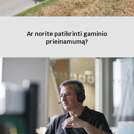
Ar norite patikrinti gaminio
prieinamumą?