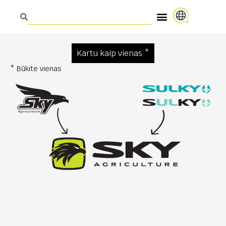
Kartu kaip vienas *
* Būkite vienas