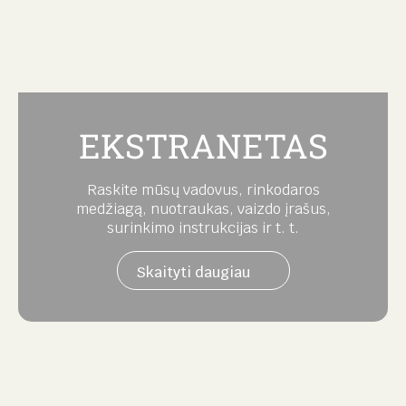
EKSTRANETAS
Raskite mūsų vadovus, rinkodaros
medžiagą, nuotraukas, vaizdo įrašus,
surinkimo instrukcijas ir t. t.
Skaityti daugiau