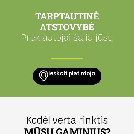
TARPTAUTINĖ
ATSTOVYBĖ
Prekiautojai šalia jūsų
Ieškoti platintojo
Kodėl verta rinktis
MŪSŲ GAMINIUS?