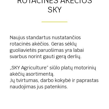
ROTACINĖS AKĖČIOS
SKY
Naujus standartus nustatančios
rotacinės akėčios. Geras sėklų
guoliavietės paruošimas yra labai
svarbus norint gauti gerą derlių.
„SKY Agriculture“ siūlo platų motorinių
akėčių asortimentą.
Jų tvirtumas, darbo kokybė ir paprastas
naudojimas jus patenkins.