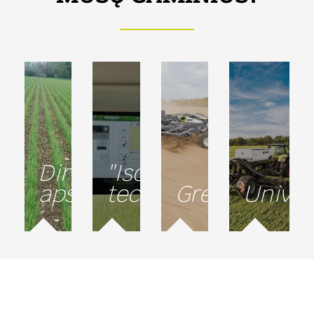
Dirvožemio
"Isobus"
apsauga
technologija
Greitis
Unive