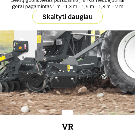
Sėklų guoliavietės paruošimo įrankis Neabejotinai
gerai pagamintas 1 m - 1,3 m - 1,5 m - 1,8 m - 2 m
Skaityti daugiau
VR