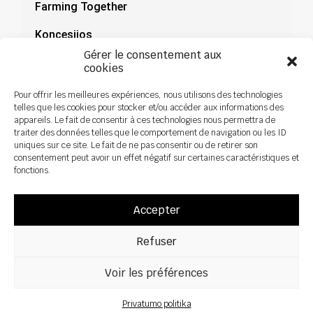
Farming Together
Koncesijos
Gérer le consentement aux
Dokumentacija
cookies
Naujienos
Pour offrir les meilleures expériences, nous utilisons des technologies
telles que les cookies pour stocker et/ou accéder aux informations des
appareils. Le fait de consentir à ces technologies nous permettra de
traiter des données telles que le comportement de navigation ou les ID
uniques sur ce site. Le fait de ne pas consentir ou de retirer son
consentement peut avoir un effet négatif sur certaines caractéristiques et
fonctions.
Accepter
Refuser
Voir les préférences
Visos teisės saugomos ©2026 Sky Agriculture – dizainas:
Zoan
Teisinis pranešimas
Privatumo politika
Privatumo politika