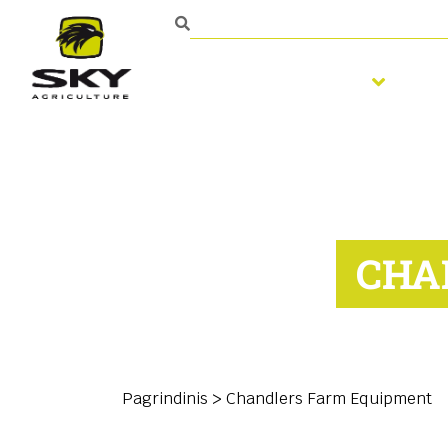
Žemės dirbimas
Sė
CHA
Pagrindinis
>
Chandlers Farm Equipment