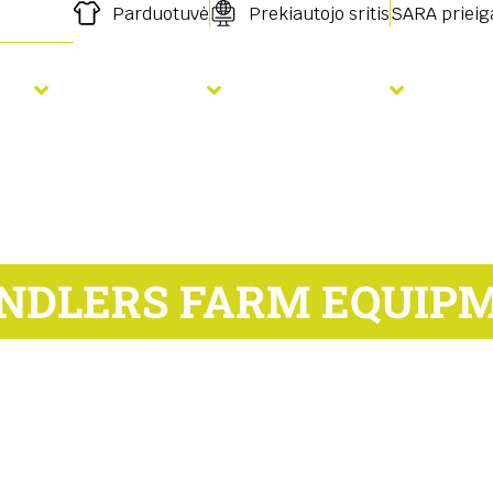
Parduotuvė
Prekiautojo sritis
SARA prieig
ja
Tręšimas
Paslaugos
Nau
NDLERS FARM EQUIP