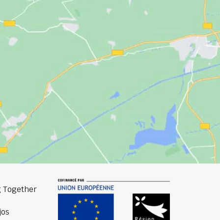
 Together
jos