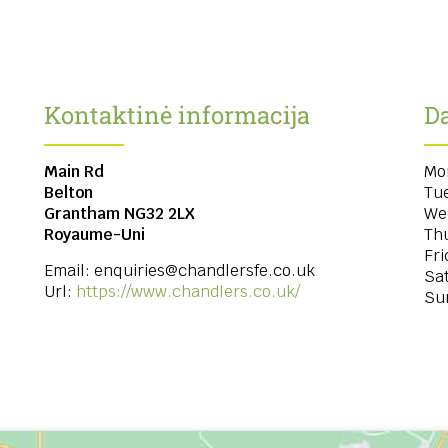
Kontaktinė informacija
Da
Main Rd
Mo
Belton
Tu
Grantham
NG32 2LX
We
Royaume-Uni
Th
Fri
Email:
enquiries@chandlersfe.co.uk
Sa
Url:
https://www.chandlers.co.uk/
Su