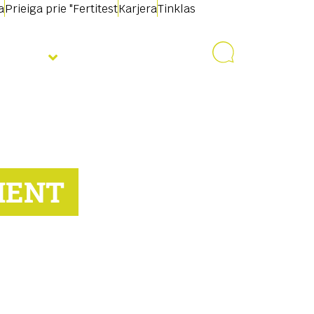
a
Prieiga prie "Fertitest
Karjera
Tinklas
jienos
Susisiekite su
MENT